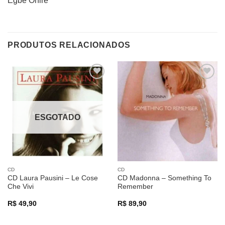
Egbe Onire
PRODUTOS RELACIONADOS
Adicionar
Adicionar
a lista de
a lista de
desejos
desejos
ESGOTADO
CD
CD
CD Laura Pausini – Le Cose
CD Madonna – Something To
Che Vivi
Remember
R$
49,90
R$
89,90