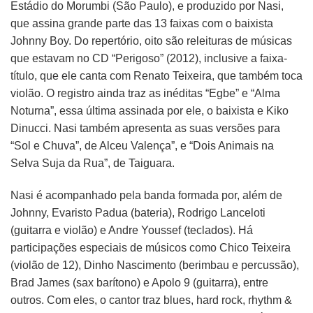
Estádio do Morumbi (São Paulo), e produzido por Nasi,
que assina grande parte das 13 faixas com o baixista
Johnny Boy. Do repertório, oito são releituras de músicas
que estavam no CD “Perigoso” (2012), inclusive a faixa-
título, que ele canta com Renato Teixeira, que também toca
violão. O registro ainda traz as inéditas “Egbe” e “Alma
Noturna”, essa última assinada por ele, o baixista e Kiko
Dinucci. Nasi também apresenta as suas versões para
“Sol e Chuva”, de Alceu Valença”, e “Dois Animais na
Selva Suja da Rua”, de Taiguara.
Nasi é acompanhado pela banda formada por, além de
Johnny, Evaristo Padua (bateria), Rodrigo Lanceloti
(guitarra e violão) e Andre Youssef (teclados). Há
participações especiais de músicos como Chico Teixeira
(violão de 12), Dinho Nascimento (berimbau e percussão),
Brad James (sax barítono) e Apolo 9 (guitarra), entre
outros. Com eles, o cantor traz blues, hard rock, rhythm &