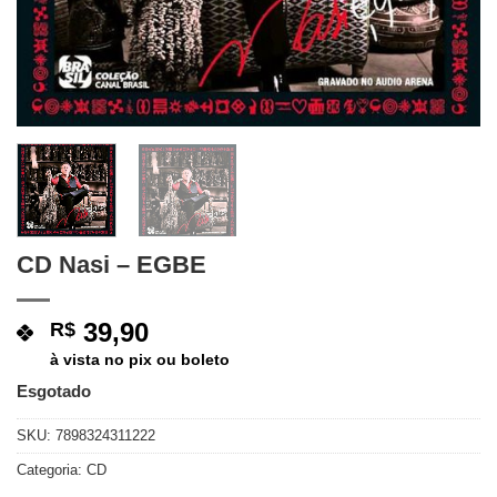
CD Nasi – EGBE
39,90
R$
à vista no pix ou boleto
Esgotado
SKU:
7898324311222
Categoria:
CD