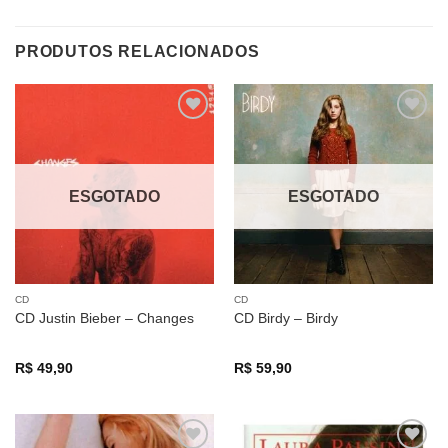
PRODUTOS RELACIONADOS
Adicionar
Adicionar
a lista de
a lista de
desejos
desejos
ESGOTADO
ESGOTADO
CD
CD
CD Justin Bieber – Changes
CD Birdy – Birdy
R$
49,90
R$
59,90