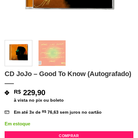
CD JoJo – Good To Know (Autografado)
229,90
R$
à vista no pix ou boleto
Em até
3
x de
R$
76,63
sem juros no cartão
Em estoque
COMPRAR