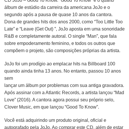
CD JoJo – Good To Know. “Good To Know” é o quarto
álbum de estúdio da carreira da americana JoJo e o
segundo após a pausa de quase 10 anos da cantora.
Dona de grandes hits dos anos 2000, como “Too Little Too
Late” e “Leave (Get Out) ”, JoJo aposta em uma sonoridade
R&B e completamente autoral. O single “Man”, que fala
sobre empoderamento feminino, e todos os outros que
compõem o projeto, são composições próprias da artista.
JoJo foi um prodígio ao emplacar hits na Billboard 100
quando ainda tinha 13 anos. No entanto, passou 10 anos
sem
lançar um álbum por problemas com sua antiga gravadora.
Após assinar com a Atlantic Records, a artista lançou “Mad
Love” (2016). A cantora agora possui seu próprio selo,
Clover Music, em que lançou “Good To Know”.
Você está adquirindo um produto original, oficial e
autografado pela JoJo. Ao comprar este CD, além de estar