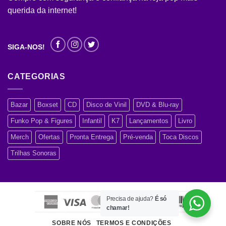
querida da internet!
SIGA-NOS!
CATEGORIAS
Bazar
Boxset
CD
Disco de Vinil
DVD & Blu-ray
Funko Pop & Figures
Infantil
K7
Lançamentos
Livro
Merch
Ofertas
Pronta Entrega
Pré-venda
Toca Discos
Trilhas Sonoras
Precisa de ajuda?
É só
chamar!
SOBRE NÓS
TERMOS E CONDIÇÕES