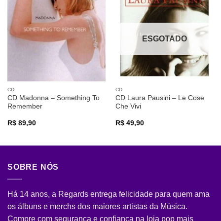
Adicionar
Adicionar
a lista de
a lista de
desejos
desejos
ESGOTADO
CD
CD
CD Madonna – Something To
CD Laura Pausini – Le Cose
Remember
Che Vivi
R$
89,90
R$
49,90
SOBRE NÓS
Há 14 anos, a Regards entrega felicidade para quem ama
os álbuns e merchs dos maiores artistas da Música.
Compre com segurança e confiança na loja pop mais