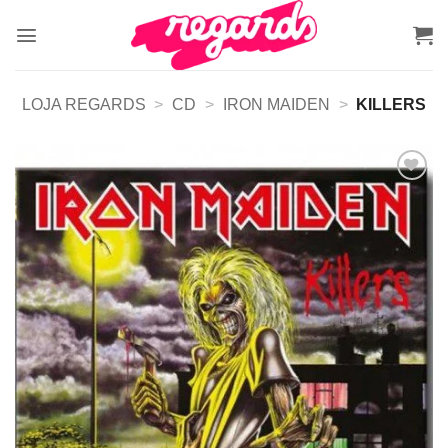
Skip
to
content
LOJA REGARDS
>
CD
>
IRON MAIDEN
>
KILLERS
Adicionar
a lista de
desejos