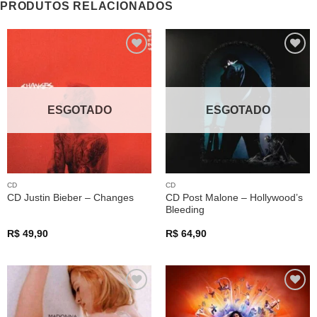
PRODUTOS RELACIONADOS
Adicionar
Adicionar
a lista de
a lista de
desejos
desejos
ESGOTADO
ESGOTADO
CD
CD
CD Post Malone – Hollywood’s
CD Justin Bieber – Changes
Bleeding
R$
49,90
R$
64,90
Adicionar
Adicionar
a lista de
a lista de