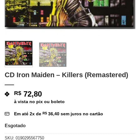
CD Iron Maiden – Killers (Remastered)
72,80
R$
à vista no pix ou boleto
Em até
2
x de
R$
36,40
sem juros no cartão
Esgotado
SKU:
0190295567750