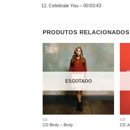
Celebrate You – 00:03:43
PRODUTOS RELACIONADOS
Adicionar
a lista de
desejos
ESGOTADO
CD
CD
CD Birdy – Birdy
CD Ju