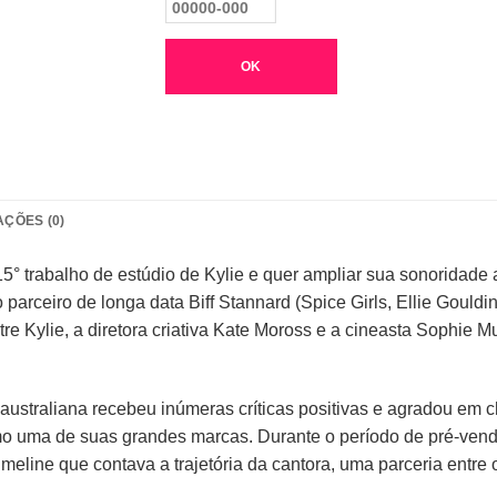
OK
AÇÕES (0)
5° trabalho de estúdio de Kylie e quer ampliar sua sonoridade
arceiro de longa data Biff Stannard (Spice Girls, Ellie Gouldi
re Kylie, a diretora criativa Kate Moross e a cineasta Sophie Mu
ustraliana recebeu inúmeras críticas positivas e agradou em c
o uma de suas grandes marcas. Durante o período de pré-venda,
meline que contava a trajetória da cantora, uma parceria entr