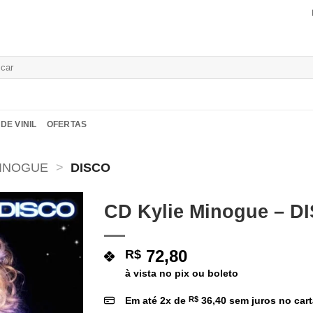
isar
DE VINIL
OFERTAS
MINOGUE
>
DISCO
CD Kylie Minogue – D
Adicionar
a lista de
72,80
R$
desejos
à vista no pix ou boleto
Em até
2
x de
R$
36,40
sem juros no car