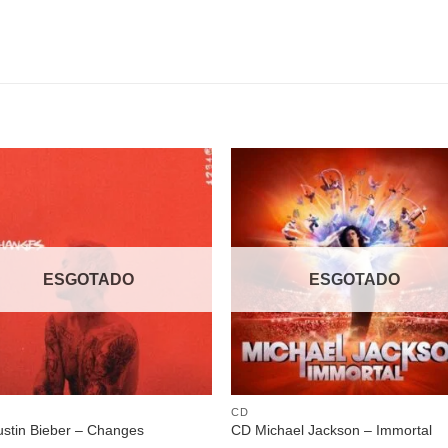
Adicionar
Adicio
a lista de
a lista
desejos
desej
ESGOTADO
ESGOTADO
CD
stin Bieber – Changes
CD Michael Jackson – Immortal