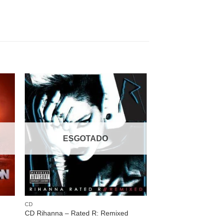
nar
Adicionar
 de
a lista de
os
desejos
ESGOTADO
CD
CD Rihanna – Rated R: Remixed