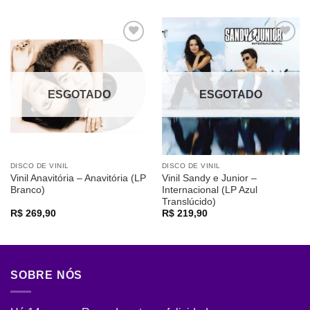
Adicionar
Adicionar
a lista de
a lista de
desejos
desejos
ESGOTADO
ESGOTADO
DISCO DE VINIL
DISCO DE VINIL
Vinil Anavitória – Anavitória (LP
Vinil Sandy e Junior –
Branco)
Internacional (LP Azul
Translúcido)
R$
269,90
R$
219,90
SOBRE NÓS