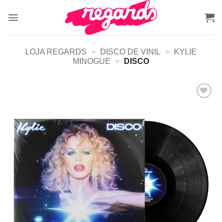
Skip
to
content
LOJA REGARDS
>
DISCO DE VINIL
>
KYLIE
MINOGUE
>
DISCO
Adicionar
a lista de
desejos