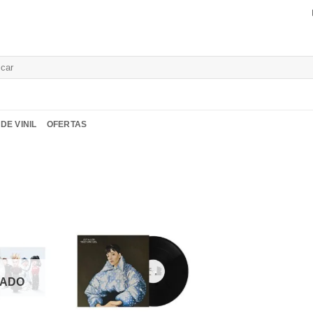
isar
DE VINIL
OFERTAS
Adicionar
Adicionar
Adicio
a lista de
a lista de
a list
desejos
desejos
desej
TADO