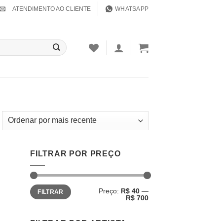
ATENDIMENTO AO CLIENTE
WHATSAPP
FILTRAR POR PREÇO
nar
a de
Preço
Preço
os
Preço:
R$ 40
—
FILTRAR
mínimo
máximo
R$ 700