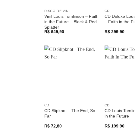
DISCO DE VINIL
CD
Vinil Louis Tomlinson – Faith
CD Deluxe Loui
in the Future – Black & Red
– Faith in the F
Splatter
R$
649,90
R$
299,90
Adicionar
a lista de
desejos
CD
CD
CD Slipknot – The End, So
CD Louis Tomlin
Far
in the Future
R$
72,80
R$
199,90