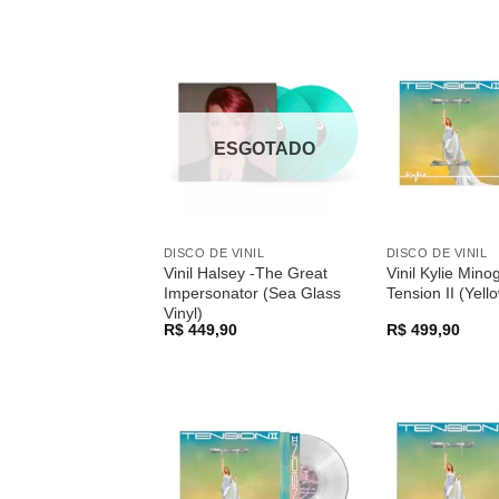
Adicionar
a lista de
desejos
ESGOTADO
DISCO DE VINIL
DISCO DE VINIL
Vinil Halsey -The Great
Vinil Kylie Mino
Impersonator (Sea Glass
Tension II (Yell
Vinyl)
R$
449,90
R$
499,90
Adicionar
a lista de
desejos