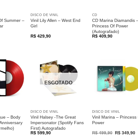
DISCO DE VINIL
CD
Of Summer –
Vinil Lily Allen – West End
CD Marina Diamandis 
ar
Girl
Princess Of Power
(Autografado)
R$
429,90
R$
409,90
Adicionar
Adicionar
Adicio
a lista de
a lista de
a list
desejos
desejos
desej
ESGOTADO
DISCO DE VINIL
DISCO DE VINIL
ogue – Body
Vinil Halsey -The Great
Vinil Marina – Princess
Anniversary
Impersonator (Spotify Fans
Power
ermelho)
First) Autografado
Original
C
R$
599,90
R$
499,90
R$
349,90
price
p