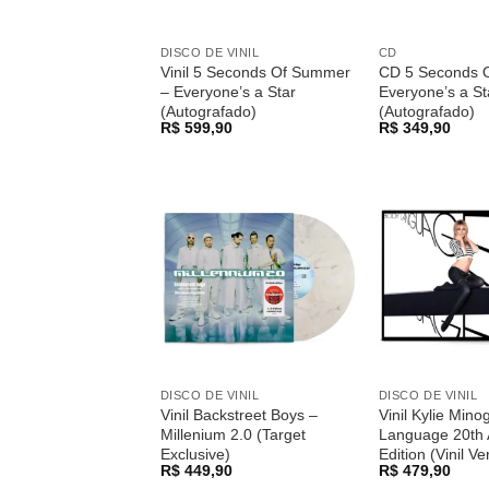
DISCO DE VINIL
CD
Vinil 5 Seconds Of Summer
CD 5 Seconds 
– Everyone’s a Star
Everyone’s a St
(Autografado)
(Autografado)
R$
599,90
R$
349,90
Adicionar
a lista de
desejos
DISCO DE VINIL
DISCO DE VINIL
Vinil Backstreet Boys –
Vinil Kylie Min
Millenium 2.0 (Target
Language 20th 
Exclusive)
Edition (Vinil V
R$
449,90
R$
479,90