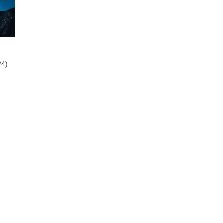
24)
nar
a de
os