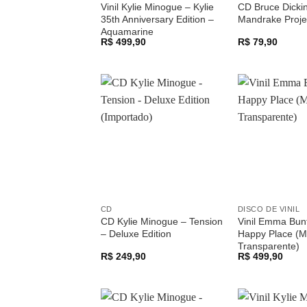
Vinil Kylie Minogue – Kylie
CD Bruce Dicki
35th Anniversary Edition –
Mandrake Proje
Aquamarine
R$
499,90
R$
79,90
Adicionar
a lista de
desejos
CD
DISCO DE VINIL
CD Kylie Minogue – Tension
Vinil Emma Bun
– Deluxe Edition
Happy Place (
Transparente)
R$
249,90
R$
499,90