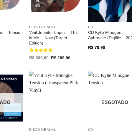
DISCO DE VINIL
CD
ue – Tension
Vinil Jennifer Lopez – This
CD Kylie Minogue –
is Me… Now (Target
Aphrodite (Digifile – 20
Edition)
R$
79,90
Avaliação
5
Original
Current
R$
399,90
R$
299,90
price
price
de 5
was:
is:
R$ 399,90.
R$ 299,90.
Adicionar
Adicionar
Adicio
a lista de
a lista de
a list
desejos
desejos
desej
TADO
ESGOTADO
DISCO DE VINIL
CD