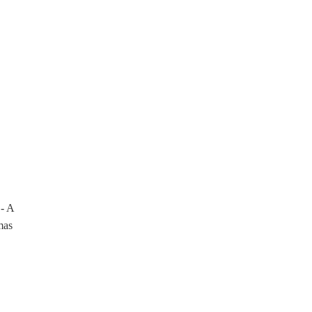
nar
a de
os
nar
a de
os