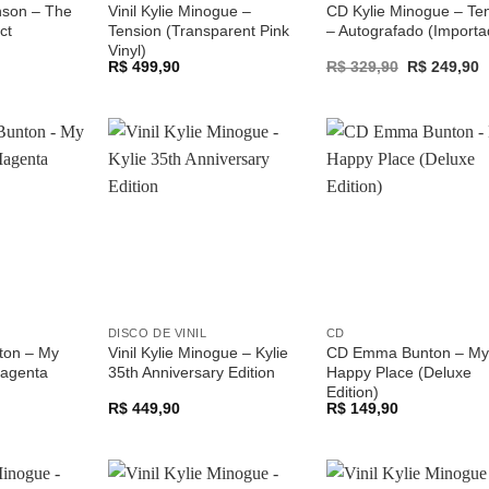
nson – The
Vinil Kylie Minogue –
CD Kylie Minogue – Te
ct
Tension (Transparent Pink
– Autografado (Importa
Vinyl)
Original
C
R$
499,90
R$
329,90
R$
249,90
price
p
was:
is
R$ 329,90.
R
Adicionar
Adicionar
Adicio
a lista de
a lista de
a list
desejos
desejos
desej
DISCO DE VINIL
CD
ton – My
Vinil Kylie Minogue – Kylie
CD Emma Bunton – My
Magenta
35th Anniversary Edition
Happy Place (Deluxe
Edition)
R$
449,90
R$
149,90