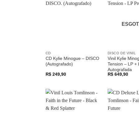
Adicionar
a lista de
desejos
ESGO
CD
DISCO DE VINIL
CD Kylie Minogue – DISCO
Vinil Kylie Mino
(Autografado)
Tension – LP + L
Autografada
R$
249,90
R$
649,90
Adicionar
a lista de
desejos