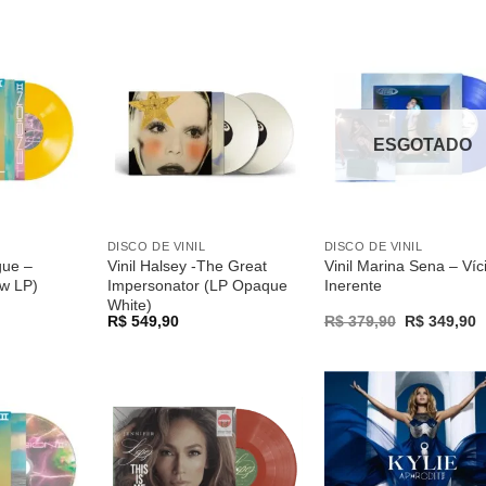
was:
is
R$ 499,90.
R
Adicionar
Adicionar
Adicio
a lista de
a lista de
a list
desejos
desejos
desej
ESGOTADO
DISCO DE VINIL
DISCO DE VINIL
gue –
Vinil Halsey -The Great
Vinil Marina Sena – Víc
ow LP)
Impersonator (LP Opaque
Inerente
White)
Original
C
R$
549,90
R$
379,90
R$
349,90
price
p
was:
is
R$ 379,90.
R
Adicionar
Adicionar
Adicio
a lista de
a lista de
a list
desejos
desejos
desej