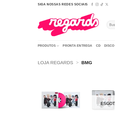
Skip
SIGA NOSSAS REDES SOCIAIS
to
content
Pesqu
por:
PRODUTOS
PRONTA ENTREGA
CD
DISCO 
LOJA REGARDS
>
BMG
Adicionar
a lista de
desejos
ESGO