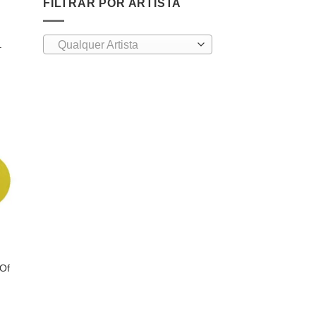
FILTRAR POR ARTISTA
Qualquer Artista
–
nar
a de
os
 Of
urrent
rice