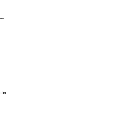
mas
nar
a de
os
oint
rent
e