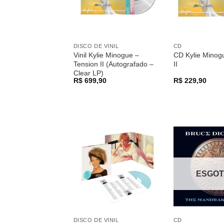
DISCO DE VINIL
CD
Vinil Kylie Minogue –
CD Kylie Minog
Tension II (Autografado –
II
Clear LP)
R$
699,90
R$
229,90
Adicionar
a lista de
desejos
ESGO
DISCO DE VINIL
CD