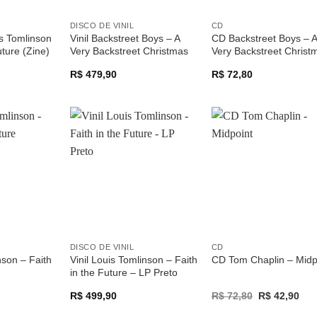
DISCO DE VINIL
CD
s Tomlinson
Vinil Backstreet Boys – A
CD Backstreet Boys – A
uture (Zine)
Very Backstreet Christmas
Very Backstreet Christ
R$
479,90
R$
72,80
Adicionar
Adicionar
Adicio
a lista de
a lista de
a list
desejos
desejos
desej
DISCO DE VINIL
CD
son – Faith
Vinil Louis Tomlinson – Faith
CD Tom Chaplin – Midp
in the Future – LP Preto
Original
Cur
R$
499,90
R$
72,80
R$
42,90
price
pric
was:
is: