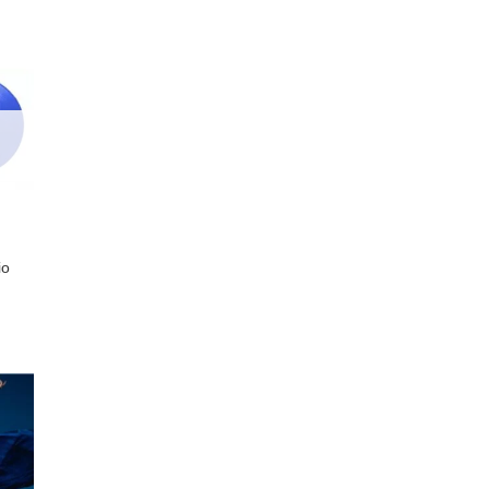
:
$ 349,90.
nar
a de
os
io
urrent
rice
:
$ 349,90.
nar
a de
os