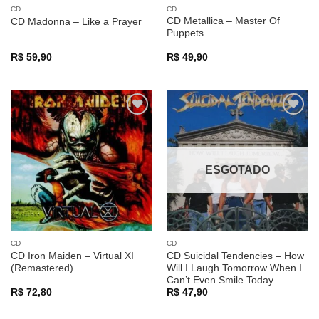
CD
CD
CD Metallica – Master Of
CD Madonna – Like a Prayer
Puppets
R$
59,90
R$
49,90
Adicionar
Adicionar
a lista de
a lista de
desejos
desejos
ESGOTADO
CD
CD
CD Iron Maiden – Virtual XI
CD Suicidal Tendencies – How
(Remastered)
Will I Laugh Tomorrow When I
Can’t Even Smile Today
R$
72,80
R$
47,90