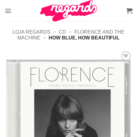
Skip
to
content
LOJA REGARDS
>
CD
>
FLORENCE AND THE
MACHINE
>
HOW BLUE, HOW BEAUTIFUL
Adicionar
a lista de
desejos