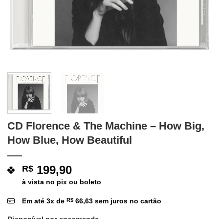
CD Florence & The Machine – How Big,
How Blue, How Beautiful
199,90
R$
à vista no pix ou boleto
Em até
3
x de
R$
66,63
sem juros no cartão