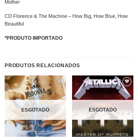
Mother
CD Florence & The Machine – How Big, How Blue, How
Beautiful
*PRODUTO IMPORTADO
PRODUTOS RELACIONADOS
Adicionar
Adicionar
a lista de
a lista de
desejos
desejos
ESGOTADO
ESGOTADO