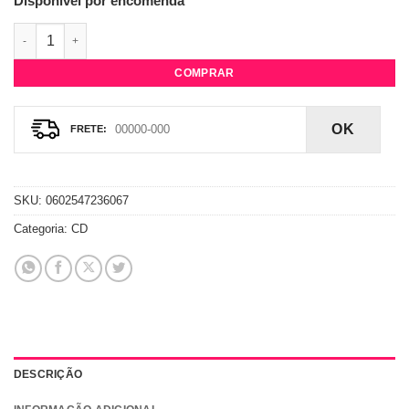
Disponível por encomenda
CD Florence & The Machine - How Big, How Blue, How Beautifu
COMPRAR
OK
SKU:
0602547236067
Categoria:
CD
DESCRIÇÃO