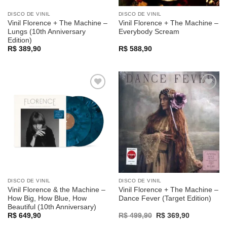
DISCO DE VINIL
DISCO DE VINIL
Vinil Florence + The Machine –
Vinil Florence + The Machine –
Lungs (10th Anniversary
Everybody Scream
Edition)
R$
389,90
R$
588,90
Adicionar
Adicionar
a lista de
a lista de
desejos
desejos
DISCO DE VINIL
DISCO DE VINIL
Vinil Florence & the Machine –
Vinil Florence + The Machine –
How Big, How Blue, How
Dance Fever (Target Edition)
Beautiful (10th Anniversary)
Original
Current
R$
649,90
R$
499,90
R$
369,90
price
price