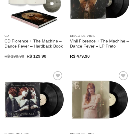
CD
DISCO DE VINIL
CD Florence + The Machine –
Vinil Florence + The Machine –
Dance Fever – Hardback Book
Dance Fever – LP Preto
Original
Current
R$
199,90
R$
129,90
R$
479,90
price
price
was:
is:
R$ 199,90.
R$ 129,90.
Adicionar
Adicionar
a lista de
a lista de
desejos
desejos