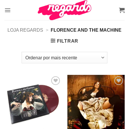
Skip
to
content
LOJA REGARDS
>
FLORENCE AND THE MACHINE
FILTRAR
Adicionar
Adicionar
a lista de
a lista de
desejos
desejos