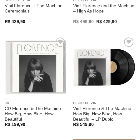
DISCO DE VINIL
DISCO DE VINIL
Vinil Florence + The Machine –
Vinil Florence and the Machine
Ceremonials
– High As Hope
Original
Current
R$
429,90
R$
499,90
R$
429,90
price
price
was:
is:
R$ 499,90.
R$ 429,90.
Adicionar
Adicionar
a lista de
a lista de
desejos
desejos
CD
DISCO DE VINIL
CD Florence & The Machine –
Vinil Florence & The Machine –
How Big, How Blue, How
How Big, How Blue, How
Beautiful
Beautiful – LP Duplo
R$
199,90
R$
549,90