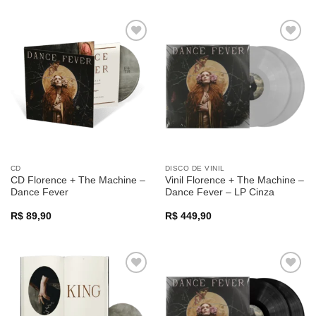
was:
is:
R$ 499,90.
R$ 369,90.
Adicionar
Adicionar
a lista de
a lista de
desejos
desejos
CD
DISCO DE VINIL
CD Florence + The Machine –
Vinil Florence + The Machine –
Dance Fever
Dance Fever – LP Cinza
R$
89,90
R$
449,90
Adicionar
Adicionar
a lista de
a lista de
desejos
desejos