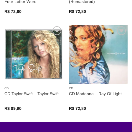
Four Letter Word
(Remastered)
R$
72,80
R$
72,80
Adicionar
Adicionar
a lista de
a lista de
desejos
desejos
CD
CD
CD Taylor Swift – Taylor Swift
CD Madonna – Ray Of Light
R$
99,90
R$
72,80