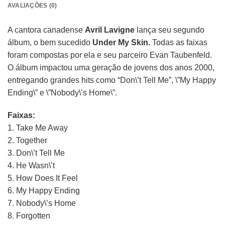
AVALIAÇÕES (0)
A cantora canadense
Avril Lavigne
lança seu segundo
álbum, o bem sucedido
Under My Skin.
Todas as faixas
foram compostas por ela e seu parceiro Evan Taubenfeld.
O álbum impactou uma geração de jovens dos anos 2000,
entregando grandes hits como “Don\’t Tell Me”, \”My Happy
Ending\” e \”Nobody\’s Home\”.
Faixas:
1. Take Me Away
2. Together
3. Don\’t Tell Me
4. He Wasn\’t
5. How Does It Feel
6. My Happy Ending
7. Nobody\’s Home
8. Forgotten