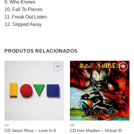
9. Who Knows
10. Fall To Pieces
11. Freak Out Listen
12. Slipped Away
PRODUTOS RELACIONADOS
Adicionar
Adicionar
a lista de
a lista de
desejos
desejos
CD
CD
CD Jason Mraz – Love Is A
CD Iron Maiden – Virtual XI