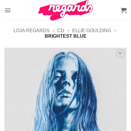
Skip
to
content
LOJA REGARDS
>
CD
>
ELLIE GOULDING
>
BRIGHTEST BLUE
Adicionar
a lista de
desejos