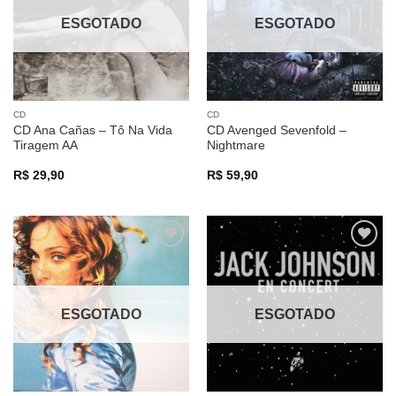
ESGOTADO
ESGOTADO
CD
CD
CD Ana Cañas – Tô Na Vida
CD Avenged Sevenfold –
Tiragem AA
Nightmare
R$
29,90
R$
59,90
Adicionar
Adicionar
a lista de
a lista de
desejos
desejos
ESGOTADO
ESGOTADO