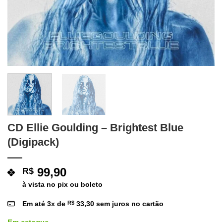
CD Ellie Goulding – Brightest Blue
(Digipack)
99,90
R$
à vista no pix ou boleto
Em até
3
x de
R$
33,30
sem juros no cartão