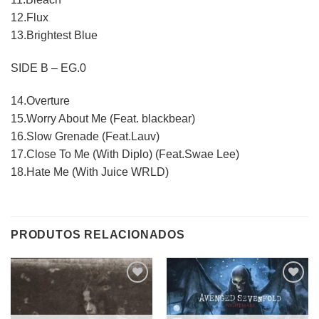
12.Flux
13.Brightest Blue
SIDE B – EG.0
14.Overture
15.Worry About Me (Feat. blackbear)
16.Slow Grenade (Feat.Lauv)
17.Close To Me (With Diplo) (Feat.Swae Lee)
18.Hate Me (With Juice WRLD)
PRODUTOS RELACIONADOS
Adicionar
Adicionar
a lista de
a lista de
desejos
desejos