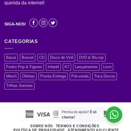
querida da internet!
SIGA-NOS!
CATEGORIAS
Bazar
Boxset
CD
Disco de Vinil
DVD & Blu-ray
Funko Pop & Figures
Infantil
K7
Lançamentos
Livro
Merch
Ofertas
Pronta Entrega
Pré-venda
Toca Discos
Trilhas Sonoras
Precisa de ajuda?
É só
chamar!
SOBRE NÓS
TERMOS E CONDIÇÕES
POLÍTICA DE PRIVACIDADE
ATENDIMENTO AO CLIENTE