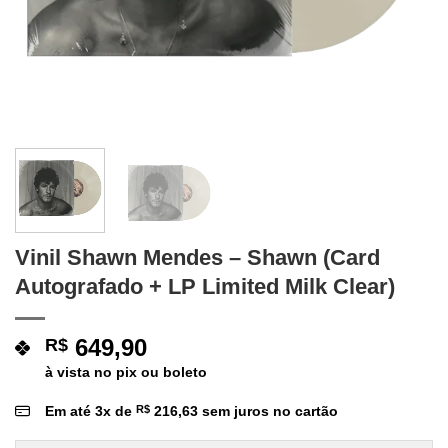
Vinil Shawn Mendes – Shawn (Card
Autografado + LP Limited Milk Clear)
649,90
R$
à vista no pix ou boleto
Em até
3
x de
R$
216,63
sem juros no cartão