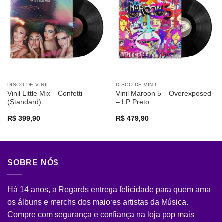
Adicionar
Adicionar
a lista de
a lista de
desejos
desejos
DISCO DE VINIL
DISCO DE VINIL
Vinil Little Mix – Confetti
Vinil Maroon 5 – Overexposed
(Standard)
– LP Preto
R$
399,90
R$
479,90
SOBRE NÓS
Há 14 anos, a Regards entrega felicidade para quem ama
os álbuns e merchs dos maiores artistas da Música.
Compre com segurança e confiança na loja pop mais