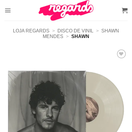
Skip
to
content
LOJA REGARDS
>
DISCO DE VINIL
>
SHAWN
MENDES
>
SHAWN
Adicionar
a lista de
desejos