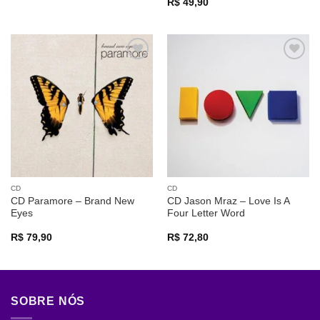
Avaliação
5
R$
49,90
de 5
Adicionar
Adicionar
a lista de
a lista de
desejos
desejos
CD
CD
CD Paramore – Brand New
CD Jason Mraz – Love Is A
Eyes
Four Letter Word
R$
79,90
R$
72,80
SOBRE NÓS