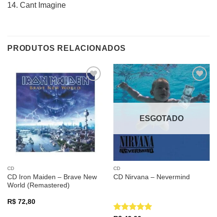
14. Cant Imagine
PRODUTOS RELACIONADOS
Adicionar
Adicionar
a lista de
a lista de
desejos
desejos
ESGOTADO
CD
CD
CD Iron Maiden – Brave New
CD Nirvana – Nevermind
World (Remastered)
R$
72,80