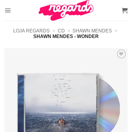
Skip
to
content
LOJA REGARDS
>
CD
>
SHAWN MENDES
>
SHAWN MENDES - WONDER
Adicionar
a lista de
desejos