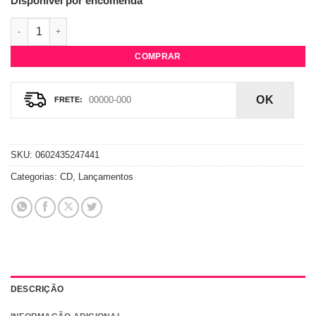
Disponível por encomenda
CD Shawn Mendes - Wonder (Standard Edition) quantidade
COMPRAR
OK
SKU:
0602435247441
Categorias:
CD
,
Lançamentos
DESCRIÇÃO