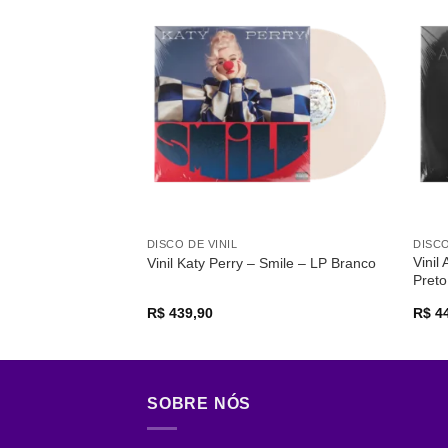
Adicionar
a lista de
desejos
DISCO DE VINIL
DISCO
Vinil
Vinil Katy Perry – Smile – LP Branco
Preto
R$
439,90
R$
44
SOBRE NÓS