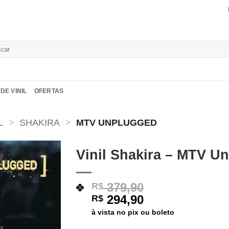
isar
DE VINIL
OFERTAS
L
>
SHAKIRA
>
MTV UNPLUGGED
Vinil Shakira – MTV U
Adicionar
a lista de
379,90
R$
desejos
294,90
R$
à vista no pix ou boleto