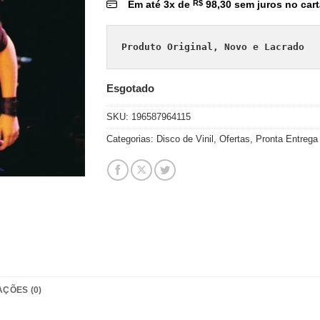
Em até
3
x de
R$
98,30
sem juros no car
Produto Original, Novo e Lacrado
Esgotado
SKU:
196587964115
Categorias:
Disco de Vinil
,
Ofertas
,
Pronta Entrega
AÇÕES (0)