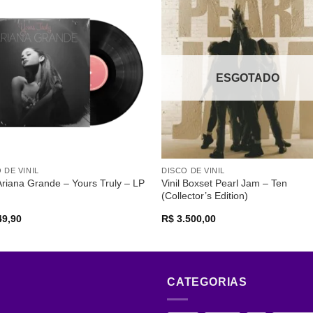
Adicionar
Adicio
a lista de
a lista
desejos
desej
ESGOTADO
 DE VINIL
DISCO DE VINIL
 Ariana Grande – Yours Truly – LP
Vinil Boxset Pearl Jam – Ten
(Collector’s Edition)
9,90
R$
3.500,00
CATEGORIAS