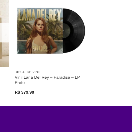
nar
Adicionar
 de
a lista de
os
desejos
DISCO DE VINIL
Vinil Lana Del Rey – Paradise – LP
Preto
R$
379,90