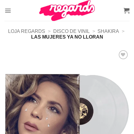
Skip
to
content
LOJA REGARDS
>
DISCO DE VINIL
>
SHAKIRA
>
LAS MUJERES YA NO LLORAN
Adicionar
a lista de
desejos