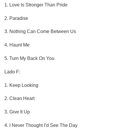
1.
Love Is Stronger Than Pride
2.
Paradise
3.
Nothing Can Come Between Us
4.
Haunt Me
5.
Turn My Back On You
Lado F:
1.
Keep Looking
2.
Clean Heart
3.
Give It Up
4.
I Never Thought I’d See The Day