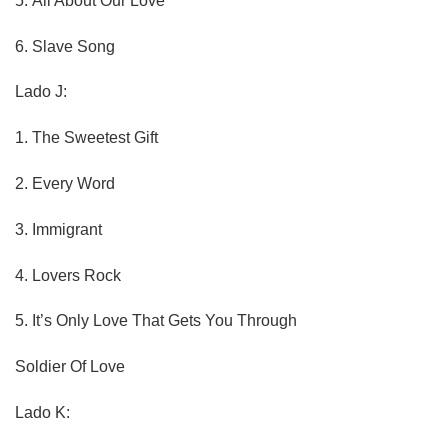
5.
All About Our Love
6.
Slave Song
Lado J:
1.
The Sweetest Gift
2.
Every Word
3.
Immigrant
4.
Lovers Rock
5.
It’s Only Love That Gets You Through
Soldier Of Love
Lado K: