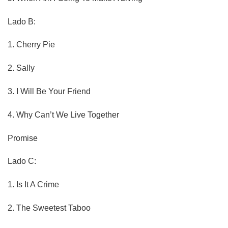
Lado B:
1.
Cherry Pie
2.
Sally
3.
I Will Be Your Friend
4.
Why Can’t We Live Together
Promise
Lado C:
1.
Is It A Crime
2.
The Sweetest Taboo