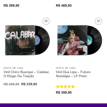
R$
399,90
R$
489,90
Adicionar
Adicionar
a lista de
a lista de
desejos
desejos
DISCO DE VINIL
DISCO DE VINIL
Vinil Chico Buarque – Calabar,
Vinil Dua Lipa – Future
O Elogio Da Traição
Nostalgia – LP Preto
Original
Current
R$
299,90
R$
239,90
price
price
was:
is:
Avaliação
5
R$
399,90
R$ 299,90.
R$ 239,90.
de 5