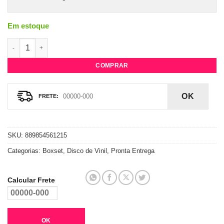
Em estoque
Vinil Sade – This Far (6 LP’s) quantidade
COMPRAR
OK
SKU:
889854561215
Categorias:
Boxset
,
Disco de Vinil
,
Pronta Entrega
Calcular Frete
OK