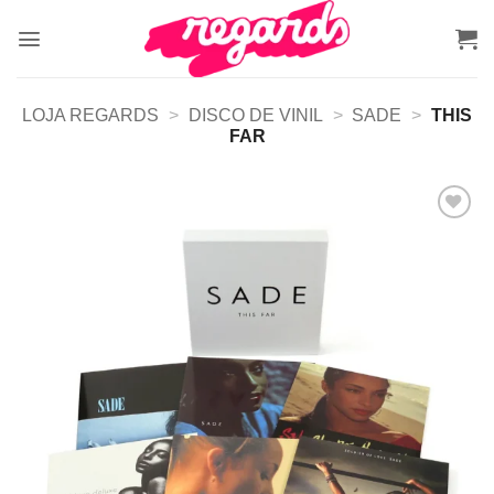
Skip
to
content
LOJA REGARDS
>
DISCO DE VINIL
>
SADE
>
THIS
FAR
Adicionar
a lista de
desejos