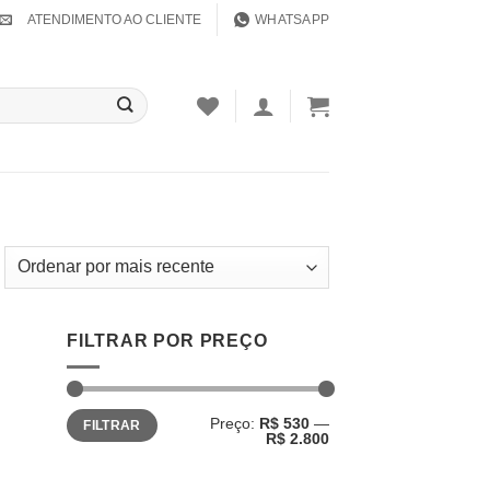
ATENDIMENTO AO CLIENTE
WHATSAPP
FILTRAR POR PREÇO
Preço
Preço
Preço:
R$ 530
—
FILTRAR
mínimo
máximo
R$ 2.800