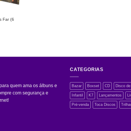
s Far (6
CATEGORIAS
 para quem ama os álbuns e
Bazar
Boxset
CD
Disco de 
Compre com segurança e
Infantil
K7
Lançamentos
Li
rnet!
Pré-venda
Toca Discos
Trilh