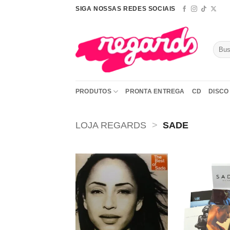
Skip
SIGA NOSSAS REDES SOCIAIS
to
content
Pesqu
por:
PRODUTOS
PRONTA ENTREGA
CD
DISCO 
LOJA REGARDS
>
SADE
Adicionar
a lista de
desejos