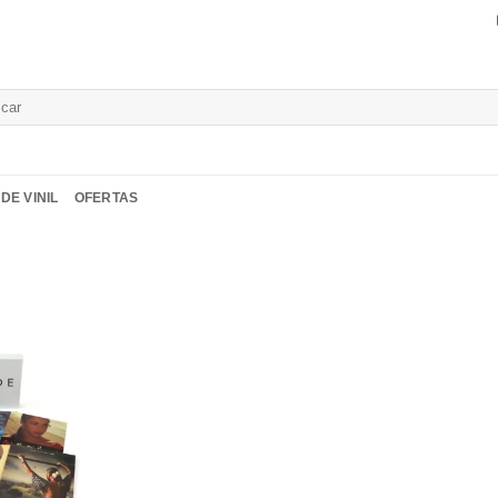
isar
DE VINIL
OFERTAS
Adicionar
a lista de
desejos