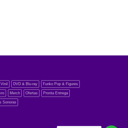
Vinil
DVD & Blu-ray
Funko Pop & Figures
vro
Merch
Ofertas
Pronta Entrega
as Sonoras