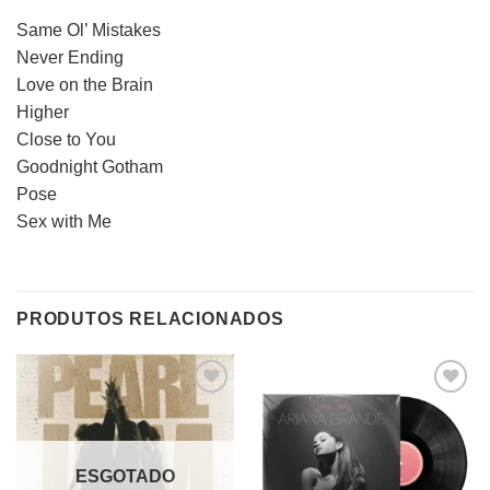
Same Ol’ Mistakes
Never Ending
Love on the Brain
Higher
Close to You
Goodnight Gotham
Pose
Sex with Me
PRODUTOS RELACIONADOS
Adicionar
Adicionar
a lista de
a lista de
desejos
desejos
ESGOTADO