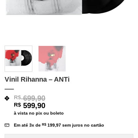
Vinil Rihanna – ANTi
699,90
R$
599,90
R$
à vista no pix ou boleto
Em até
3
x de
R$
199,97
sem juros no cartão