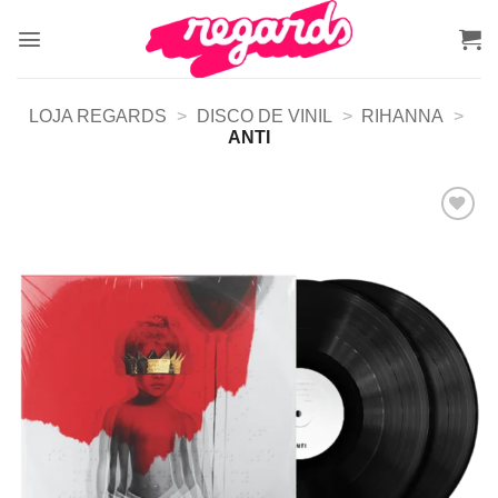
Skip
to
content
LOJA REGARDS
>
DISCO DE VINIL
>
RIHANNA
>
ANTI
Adicionar
a lista de
desejos