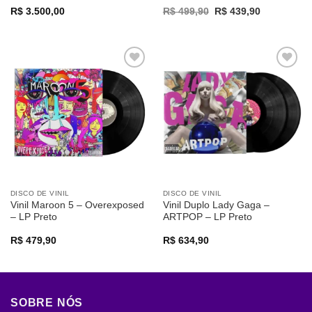
Original
Current
R$
3.500,00
R$
499,90
R$
439,90
price
price
was:
is:
R$ 499,90.
R$ 439,90.
Adicionar
Adicionar
a lista de
a lista de
desejos
desejos
DISCO DE VINIL
DISCO DE VINIL
Vinil Maroon 5 – Overexposed
Vinil Duplo Lady Gaga –
– LP Preto
ARTPOP – LP Preto
R$
479,90
R$
634,90
SOBRE NÓS