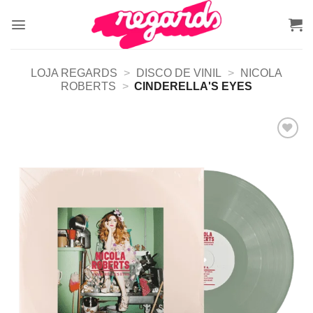
Skip
to
content
LOJA REGARDS
>
DISCO DE VINIL
>
NICOLA
ROBERTS
>
CINDERELLA'S EYES
Adicionar
a lista de
desejos