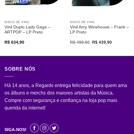
DISCO DE VINIL
DISCO DE VINIL
Vinil Duplo Lady Gaga –
Vinil Amy Winehouse – Frank –
ARTPOP – LP Preto
LP Preto
Original
Current
R$
634,90
R$
499,90
R$
439,90
price
price
was:
is:
R$ 499,90.
R$ 439,90.
SOBRE NÓS
Há 14 anos, a Regards entrega felicidade para quem ama
os álbuns e merchs dos maiores artistas da Música.
Compre com segurança e confiança na loja pop mais
querida da internet!
SIGA-NOS!