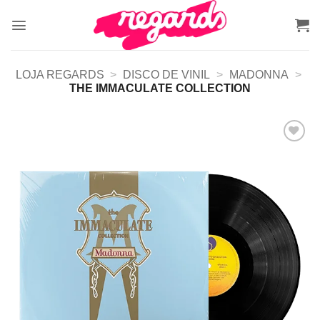
Skip
to
content
LOJA REGARDS
>
DISCO DE VINIL
>
MADONNA
>
THE IMMACULATE COLLECTION
Adicionar
a lista de
desejos