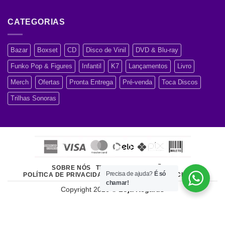
CATEGORIAS
Bazar
Boxset
CD
Disco de Vinil
DVD & Blu-ray
Funko Pop & Figures
Infantil
K7
Lançamentos
Livro
Merch
Ofertas
Pronta Entrega
Pré-venda
Toca Discos
Trilhas Sonoras
SOBRE NÓS
TERMOS E CONDIÇÕES
Precisa de ajuda?
É só
POLÍTICA DE PRIVACIDADE
ATENDIMENTO AO CLIENTE
chamar!
Copyright 2026 ©
Loja Regards