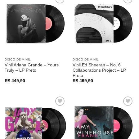
Adicionar
Adicionar
a lista de
a lista de
desejos
desejos
DISCO DE VINIL
DISCO DE VINIL
Vinil Ariana Grande – Yours
Vinil Ed Sheeran – No. 6
Truly – LP Preto
Collaborations Project – LP
Preto
R$
449,90
R$
499,90
Adicionar
Adicionar
a lista de
a lista de
desejos
desejos