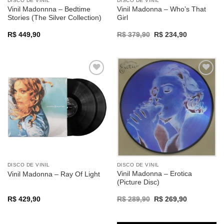
DISCO DE VINIL
DISCO DE VINIL
Vinil Madonnna – Bedtime
Vinil Madonna – Who’s That
Stories (The Silver Collection)
Girl
Original
Current
R$
449,90
R$
379,90
R$
234,90
price
price
was:
is:
R$ 379,90.
R$ 234,90.
Adicionar
Adicionar
a lista de
a lista de
desejos
desejos
DISCO DE VINIL
DISCO DE VINIL
Vinil Madonna – Erotica
Vinil Madonna – Ray Of Light
(Picture Disc)
Original
Current
R$
429,90
R$
289,90
R$
269,90
price
price
was:
is:
R$ 289,90.
R$ 269,90.