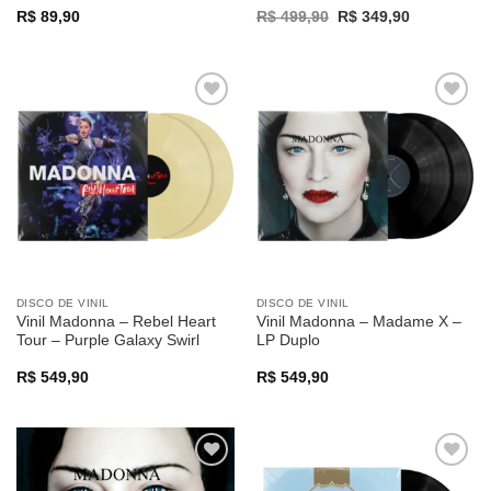
Original
Current
R$
89,90
R$
499,90
R$
349,90
price
price
was:
is:
R$ 499,90.
R$ 349,90.
Adicionar
Adicionar
a lista de
a lista de
desejos
desejos
DISCO DE VINIL
DISCO DE VINIL
Vinil Madonna – Rebel Heart
Vinil Madonna – Madame X –
Tour – Purple Galaxy Swirl
LP Duplo
R$
549,90
R$
549,90
Adicionar
Adicionar