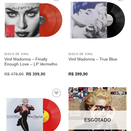
Adicionar
Adicionar
a lista de
a lista de
desejos
desejos
DISCO DE VINIL
DISCO DE VINIL
Vinil Madonna – Finally
Vinil Madonna – True Blue
Enough Love – LP Vermelho
Original
Current
R$
479,90
R$
399,90
R$
399,90
price
price
was:
is:
R$ 479,90.
R$ 399,90.
Adicionar
Adicionar
a lista de
a lista de
desejos
desejos
ESGOTADO