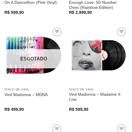
On A Dancefloor (Pink Vinyl)
Enough Love: 50 Number
Ones (Rainbow Edition)
R$
599,90
R$
2.999,90
Adicionar
Adicionar
a lista de
a lista de
desejos
desejos
ESGOTADO
DISCO DE VINIL
DISCO DE VINIL
Vinil Madonna – Madame X
Vinil Madonna – MDNA
Live
R$
499,90
R$
599,90