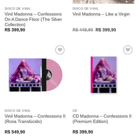
DISCO DE VINIL
DISCO DE VINIL
Vinil Madonna – Confessions
Vinil Madonna – Like a Virgin
On A Dance Floor (The Silver
Collection)
Original
Current
R$
399,90
R$
449,90
R$
399,90
price
price
was:
is:
R$ 449,90.
R$ 399,90.
Adicionar
Adicionar
a lista de
a lista de
desejos
desejos
DISCO DE VINIL
CD
Vinil Madonna – Confessions II
CD Madonna – Confessions II
(Rosa Translúcido)
(Premium Edition)
R$
549,90
R$
399,90