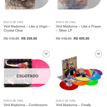
DISCO DE VINIL
DISCO DE VINIL
Vinil Madonna – Like a Virgin –
Vinil Madonna – Like a Prayer
Crystal Clear
– Silver LP
Original
Current
Original
Current
R$
449,90
R$
359,90
R$
449,90
R$
409,90
price
price
price
price
was:
is:
was:
is:
R$ 449,90.
R$ 359,90.
R$ 449,90.
R$ 409,90.
Adicionar
Adicionar
a lista de
a lista de
desejos
desejos
ESGOTADO
DISCO DE VINIL
DISCO DE VINIL
Vinil Madonna – Confessions
Vinil Madonna – Finally