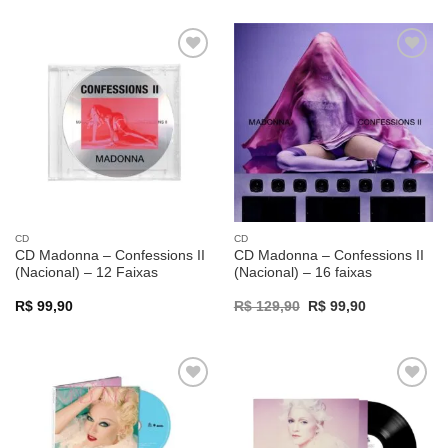
Adicionar
Adicionar
a lista de
a lista de
desejos
desejos
CD
CD
CD Madonna – Confessions II
CD Madonna – Confessions II
(Nacional) – 12 Faixas
(Nacional) – 16 faixas
Original
Current
R$
99,90
R$
129,90
R$
99,90
price
price
was:
is:
R$ 129,90.
R$ 99,90.
Adicionar
Adicionar
a lista de
a lista de
desejos
desejos