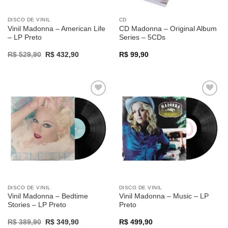
DISCO DE VINIL
CD
Vinil Madonna – American Life
CD Madonna – Original Album
– LP Preto
Series – 5CDs
Original
Current
R$
529,90
R$
432,90
R$
99,90
price
price
was:
is:
R$ 529,90.
R$ 432,90.
Adicionar
Adicionar
a lista de
a lista de
desejos
desejos
DISCO DE VINIL
DISCO DE VINIL
Vinil Madonna – Bedtime
Vinil Madonna – Music – LP
Stories – LP Preto
Preto
Original
Current
R$
389,90
R$
349,90
R$
499,90