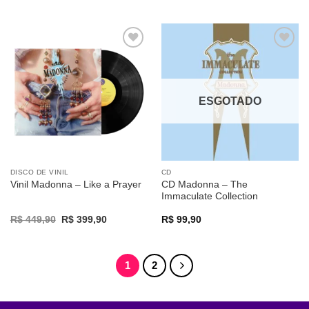
price
price
was:
is:
R$ 389,90.
R$ 349,90.
Adicionar
Adicionar
a lista de
a lista de
desejos
desejos
ESGOTADO
DISCO DE VINIL
CD
CD Madonna – The
Vinil Madonna – Like a Prayer
Immaculate Collection
Original
Current
R$
449,90
R$
399,90
R$
99,90
price
price
was:
is:
R$ 449,90.
R$ 399,90.
1
2