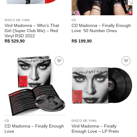
DISCO DE VINIL
CD
Vinil Madonna – Who’s That
CD Madonna – Finally Enough
Girl (Super Club Mix) – Red
Love: 50 Number Ones
Vinyl RSD 2022
R$
529,90
R$
199,90
Adicionar
Adicionar
a lista de
a lista de
desejos
desejos
CD
DISCO DE VINIL
CD Madonna – Finally Enough
Vinil Madonna – Finally
Love
Enough Love – LP Preto