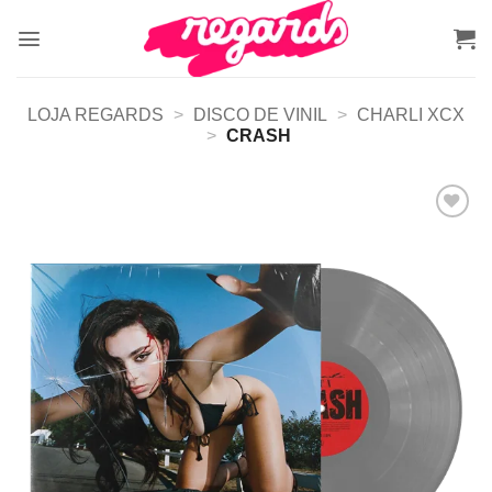
Skip
to
content
LOJA REGARDS
>
DISCO DE VINIL
>
CHARLI XCX
>
CRASH
Adicionar
a lista de
desejos