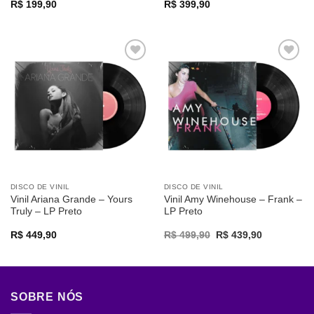
R$
199,90
R$
399,90
Adicionar
Adicionar
a lista de
a lista de
desejos
desejos
DISCO DE VINIL
DISCO DE VINIL
Vinil Ariana Grande – Yours
Vinil Amy Winehouse – Frank –
Truly – LP Preto
LP Preto
Original
Current
R$
449,90
R$
499,90
R$
439,90
price
price
was:
is:
R$ 499,90.
R$ 439,90.
SOBRE NÓS