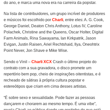
do ano, e marca uma nova era na carreira da popstar.
Na lista de contribuidores, um grupo incrível de produtores
e músicos foi escolhido por
Charli
, entre eles: A. G. Cook,
George Daniel, Deaton Chris Anthony, Lotus IV, Caroline
Polachek, Christine and the Queens, Oscar Holter, Digital
Farm Animals, Rina Sawayama, Ian Kirkpatrik, Jason
Evigan, Justin Raisen, Ariel Rechtshaid, Ilya, Oneohtrix
Point Never, Jon Shave e Mike Wise.
Sendo o Vinil –
Charli XCX
Crash o último projeto do
contrato com a sua gravadora, o disco promete um
repertório bem pop, cheio de inspirações oitentistas, e é
recheado de sátiras à própria cultura popstar e
estereótipos que criam em cima desses artistas.
“É sobre sexo e sexualidade. Pode fazer as pessoas
dançarem e chorarem ao mesmo tempo. É uma vibe”,
revela Charli ao público dando um gostinho do que está