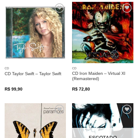
Adicionar
Adicionar
a lista de
a lista de
desejos
desejos
CD
CD
CD Iron Maiden – Virtual XI
CD Taylor Swift – Taylor Swift
(Remastered)
R$
99,90
R$
72,80
Adicionar
Adicionar
a lista de
a lista de
desejos
desejos
ESGOTADO