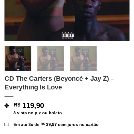
CD The Carters (Beyoncé + Jay Z) –
Everything Is Love
119,90
R$
à vista no pix ou boleto
Em até
3
x de
R$
39,97
sem juros no cartão