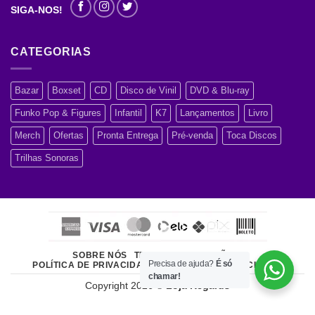
SIGA-NOS!
CATEGORIAS
Bazar
Boxset
CD
Disco de Vinil
DVD & Blu-ray
Funko Pop & Figures
Infantil
K7
Lançamentos
Livro
Merch
Ofertas
Pronta Entrega
Pré-venda
Toca Discos
Trilhas Sonoras
SOBRE NÓS
TERMOS E CONDIÇÕES
Precisa de ajuda?
É só
POLÍTICA DE PRIVACIDADE
ATENDIMENTO AO CLIENTE
chamar!
Copyright 2026 ©
Loja Regards