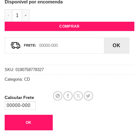
Disponível por encomenda
CD The Carters (Beyoncé + Jay Z) - Everything Is Love quantid
COMPRAR
OK
SKU:
0190758778327
Categoria:
CD
Calcular Frete
OK