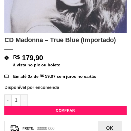
CD Madonna – True Blue (Importado)
179,90
R$
à vista no pix ou boleto
Em até
3
x de
R$
59,97
sem juros no cartão
Disponível por encomenda
CD Madonna - True Blue (Importado) quantidade
COMPRAR
OK