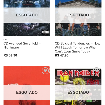
Adicionar
Adicionar
a lista de
a lista de
desejos
desejos
ESGOTADO
ESGOTADO
CD
CD
CD Avenged Sevenfold –
CD Suicidal Tendencies – How
Nightmare
Will I Laugh Tomorrow When I
Can’t Even Smile Today
R$
59,90
R$
47,90
Adicionar
Adicionar
a lista de
a lista de
desejos
desejos
ESGOTADO
ESGOTADO