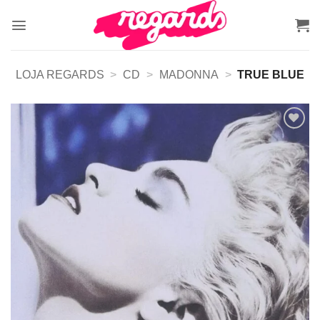
Skip
to
content
LOJA REGARDS
>
CD
>
MADONNA
>
TRUE BLUE
Adicionar
a lista de
desejos