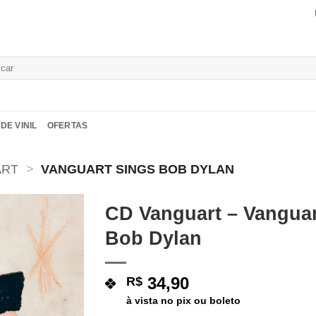
isar
DE VINIL
OFERTAS
ART
>
VANGUART SINGS BOB DYLAN
CD Vanguart – Vanguar
Bob Dylan
Adicionar
a lista de
desejos
34,90
R$
à vista no pix ou boleto