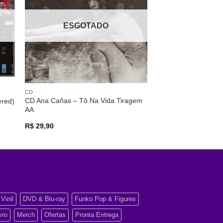
os
desejos
ESGOTADO
CD
CD Ana Cañas – Tô Na Vida Tiragem
ered)
AA
R$
29,90
Vinil
DVD & Blu-ray
Funko Pop & Figures
vro
Merch
Ofertas
Pronta Entrega