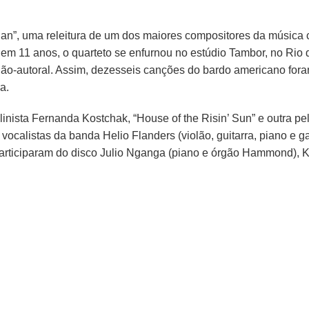
lan”, uma releitura de um dos maiores compositores da música
 em 11 anos, o quarteto se enfurnou no estúdio Tambor, no Rio d
não-autoral. Assim, dezesseis canções do bardo americano for
a.
nista Fernanda Kostchak, “House of the Risin’ Sun” e outra pelo
vocalistas da banda Helio Flanders (violão, guitarra, piano e 
participaram do disco Julio Nganga (piano e órgão Hammond), K