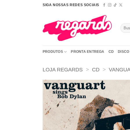
Skip
SIGA NOSSAS REDES SOCIAIS
to
content
Pesqu
por:
PRODUTOS
PRONTA ENTREGA
CD
DISCO 
LOJA REGARDS
>
CD
>
VANGU