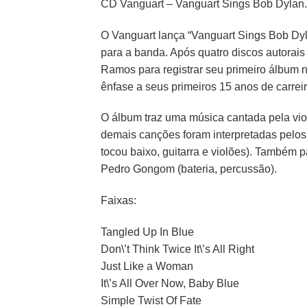
CD Vanguart – Vanguart Sings Bob Dylan.
O Vanguart lança “Vanguart Sings Bob Dy
para a banda. Após quatro discos autorais
Ramos para registrar seu primeiro álbum 
ênfase a seus primeiros 15 anos de carreir
O álbum traz uma música cantada pela violi
demais canções foram interpretadas pelos 
tocou baixo, guitarra e violões). Também 
Pedro Gongom (bateria, percussão).
Faixas:
Tangled Up In Blue
Don\’t Think Twice It\’s All Right
Just Like a Woman
It\’s All Over Now, Baby Blue
Simple Twist Of Fate