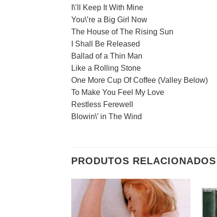
I\’ll Keep It With Mine
You\’re a Big Girl Now
The House of The Rising Sun
I Shall Be Released
Ballad of a Thin Man
Like a Rolling Stone
One More Cup Of Coffee (Valley Below)
To Make You Feel My Love
Restless Ferewell
Blowin\’ in The Wind
PRODUTOS RELACIONADOS
Adicionar
a lista de