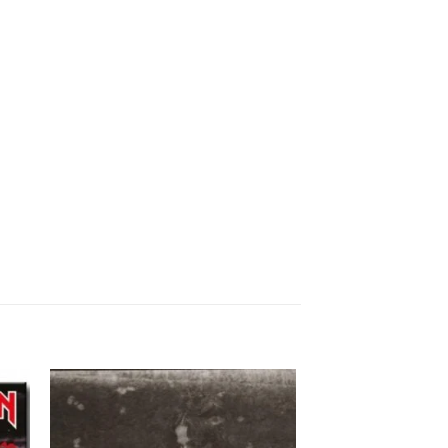
nar
Adicionar
 de
a lista de