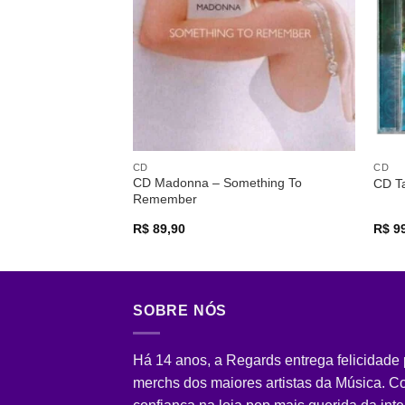
desejos
CD
CD
CD Madonna – Something To
CD Ta
Remember
R$
89,90
R$
99
SOBRE NÓS
Há 14 anos, a Regards entrega felicidade
merchs dos maiores artistas da Música. 