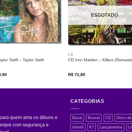
desejos
desej
ESGOTADO
CD
ylor Swift – Taylor Swift
CD Iron Maiden – Killers (Remast
,90
R$
72,80
CATEGORIAS
 para quem ama os álbuns e
Bazar
Boxset
CD
Disco de 
Compre com segurança e
Infantil
K7
Lançamentos
Li