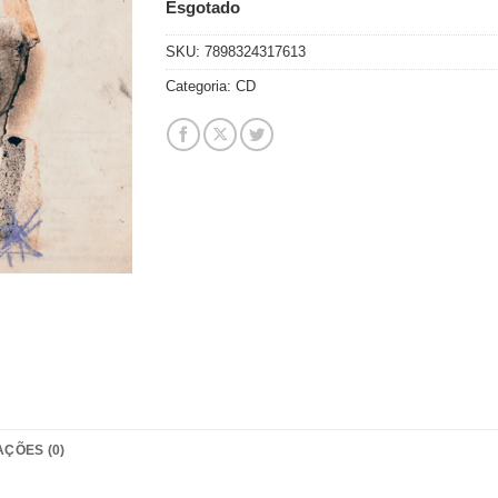
Esgotado
SKU:
7898324317613
Categoria:
CD
AÇÕES (0)