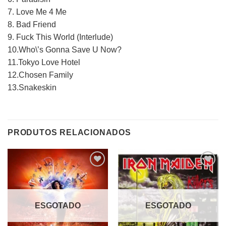
7. Love Me 4 Me
8. Bad Friend
9. Fuck This World (Interlude)
10.Who\’s Gonna Save U Now?
11.Tokyo Love Hotel
12.Chosen Family
13.Snakeskin
PRODUTOS RELACIONADOS
Adicionar
Adicionar
a lista de
a lista de
desejos
desejos
ESGOTADO
ESGOTADO