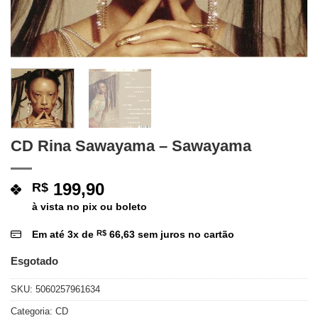
CD Rina Sawayama ‎– Sawayama
199,90
R$
à vista no pix ou boleto
Em até
3
x de
R$
66,63
sem juros no cartão
Esgotado
SKU:
5060257961634
Categoria:
CD