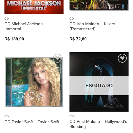
CD
CD
CD Michael Jackson –
CD Iron Maiden – Killers
Immortal
(Remastered)
R$
139,90
R$
72,80
Adicionar
Adicionar
a lista de
a lista de
desejos
desejos
ESGOTADO
CD
CD
CD Post Malone – Hollywood’s
CD Taylor Swift – Taylor Swift
Bleeding