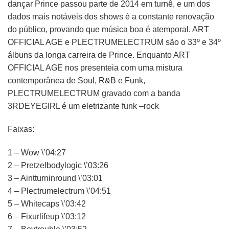
dançar Prince passou parte de 2014 em turnê, e um dos
dados mais notáveis dos shows é a constante renovação
do público, provando que música boa é atemporal. ART
OFFICIAL AGE e PLECTRUMELECTRUM são o 33º e 34º
álbuns da longa carreira de Prince. Enquanto ART
OFFICIAL AGE nos presenteia com uma mistura
contemporânea de Soul, R&B e Funk,
PLECTRUMELECTRUM gravado com a banda
3RDEYEGIRL é um eletrizante funk –rock
Faixas:
1 – Wow \’04:27
2 – Pretzelbodylogic \’03:26
3 – Aintturninround \’03:01
4 – Plectrumelectrum \’04:51
5 – Whitecaps \’03:42
6 – Fixurlifeup \’03:12