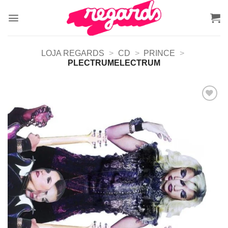
Skip
to
content
LOJA REGARDS
>
CD
>
PRINCE
>
PLECTRUMELECTRUM
Adicionar
a lista de
desejos