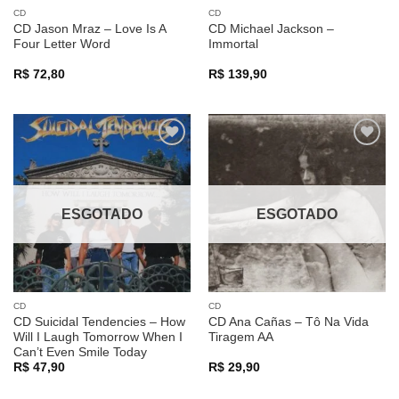
CD
CD
CD Jason Mraz – Love Is A
CD Michael Jackson –
Four Letter Word
Immortal
R$
72,80
R$
139,90
Adicionar
Adicionar
a lista de
a lista de
desejos
desejos
ESGOTADO
ESGOTADO
CD
CD
CD Suicidal Tendencies – How
CD Ana Cañas – Tô Na Vida
Will I Laugh Tomorrow When I
Tiragem AA
Can’t Even Smile Today
R$
47,90
R$
29,90