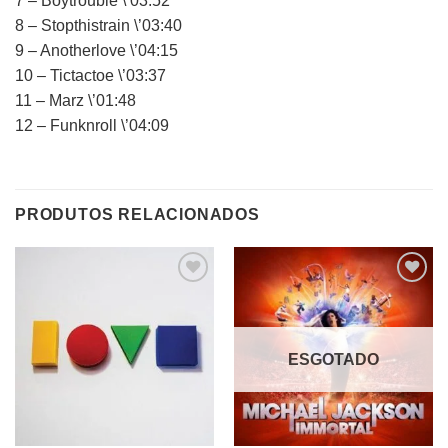
7 – Boytrouble \’03:52
8 – Stopthistrain \’03:40
9 – Anotherlove \’04:15
10 – Tictactoe \’03:37
11 – Marz \’01:48
12 – Funknroll \’04:09
PRODUTOS RELACIONADOS
Adicionar
Adicionar
a lista de
a lista de
desejos
desejos
ESGOTADO