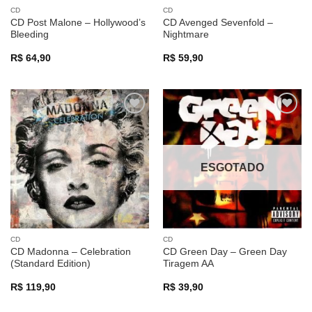
CD
CD
CD Post Malone – Hollywood’s
CD Avenged Sevenfold –
Bleeding
Nightmare
R$
64,90
R$
59,90
Adicionar
Adicionar
a lista de
a lista de
desejos
desejos
ESGOTADO
CD
CD
CD Madonna – Celebration
CD Green Day – Green Day
(Standard Edition)
Tiragem AA
R$
119,90
R$
39,90