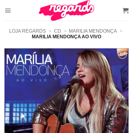
Skip
to
content
LOJA REGARDS
>
CD
>
MARILIA MENDONÇA
>
MARILIA MENDONÇA AO VIVO
Adicionar
a lista de
desejos