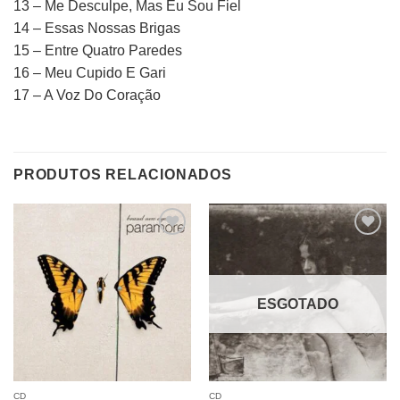
13 – Me Desculpe, Mas Eu Sou Fiel
14 – Essas Nossas Brigas
15 – Entre Quatro Paredes
16 – Meu Cupido E Gari
17 – A Voz Do Coração
PRODUTOS RELACIONADOS
Adicionar
Adicionar
a lista de
a lista de
desejos
desejos
ESGOTADO
CD
CD