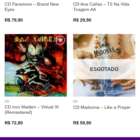
CD Paramore – Brand New
CD Ana Cañas – Tô Na Vida
Eyes
Tiragem AA
R$
79,90
R$
29,90
Adicionar
Adicionar
a lista de
a lista de
desejos
desejos
ESGOTADO
CD
CD
CD Iron Maiden – Virtual XI
CD Madonna – Like a Prayer
(Remastered)
R$
72,80
R$
59,90