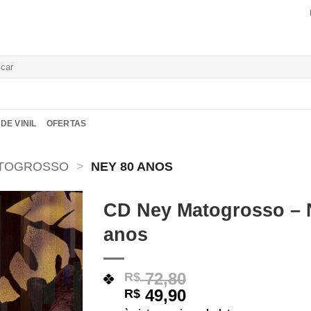
isar
DE VINIL
OFERTAS
ATOGROSSO
>
NEY 80 ANOS
CD Ney Matogrosso – 
anos
Adicionar
a lista de
desejos
72,80
R$
49,90
R$