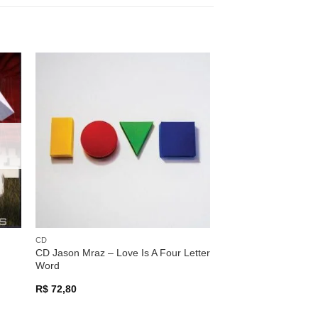
nar
Adicionar
 de
a lista de
os
desejos
CD
CD Jason Mraz – Love Is A Four Letter
Word
R$
72,80