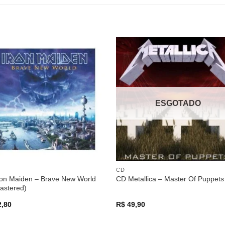
Adicionar
Adicio
a lista de
a lista
desejos
desej
ESGOTADO
CD
ron Maiden – Brave New World
CD Metallica – Master Of Puppets
astered)
,80
R$
49,90