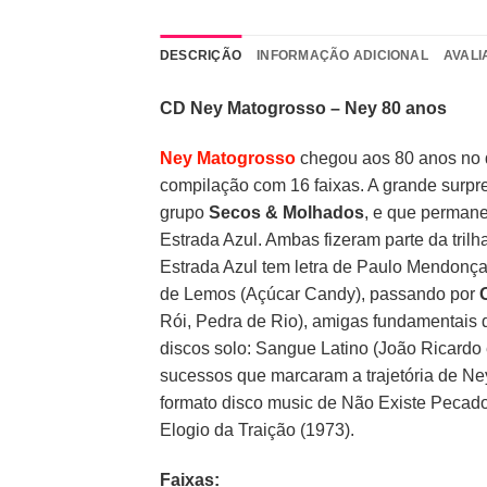
DESCRIÇÃO
INFORMAÇÃO ADICIONAL
AVALI
CD Ney Matogrosso – Ney 80 anos
Ney Matogrosso
chegou aos 80 anos no d
compilação com 16 faixas. A grande surp
grupo
Secos & Molhados
, e que permane
Estrada Azul. Ambas fizeram parte da tri
Estrada Azul tem letra de Paulo Mendonça
de Lemos (Açúcar Candy), passando por
Rói, Pedra de Rio), amigas fundamentais
discos solo: Sangue Latino (João Ricard
sucessos que marcaram a trajetória de N
formato disco music de Não Existe Pecado
Elogio da Traição (1973).
Faixas: