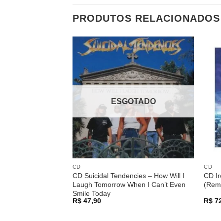
PRODUTOS RELACIONADOS
Adicionar
a lista de
desejos
ESGOTADO
CD
CD
CD Suicidal Tendencies – How Will I
CD I
Laugh Tomorrow When I Can’t Even
(Rem
Smile Today
R$
47,90
R$
72