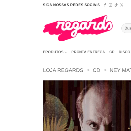
Skip
SIGA NOSSAS REDES SOCIAIS
to
content
Pesqu
por:
PRODUTOS
PRONTA ENTREGA
CD
DISCO 
LOJA REGARDS
>
CD
>
NEY M