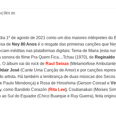
AÇÕES (0)
ia 1º de agosto de 2021 como um dos maiores intérpretes do B
resa de
Ney 80 Anos
é o resgate das primeiras canções que Ney
ciam inéditas nas plataformas digitais: Tema de Maria (esta 
lha sonora do filme Pra Quem Fica…Tchau (1970), de
Reginaldo 
. O álbum vai do rock de
Raul Seixas
(Metamorfose Ambulante) 
Odair José
(Cante Uma Canção de Amor) e por canções repres
 do artista. Há também a lembrança de duas músicas dos Seco
o e Paulo Mendonça) e Rosa de Hiroshima (Gerson Conrad e
Vi
ey, como Bandido Corazón (
Rita Lee
)
, Coubanakan (Moises Sim
 ao Sul do Equador (Chico Buarque e Ruy Guerra), feita origin