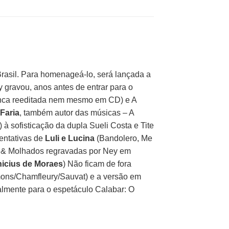
rasil. Para homenageá-lo, será lançada a
 gravou, anos antes de entrar para o
nunca reeditada nem mesmo em CD) e A
Faria
, também autor das músicas – A
à sofisticação da dupla Sueli Costa e Tite
entativas de
Luli e Lucina
(Bandolero, Me
s & Molhados regravadas por Ney em
nicius de Moraes
) Não ficam de fora
ons/Chamfleury/Sauvat) e a versão em
almente para o espetáculo Calabar: O