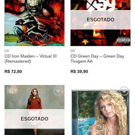
Adicionar
Adicionar
a lista de
a lista de
desejos
desejos
ESGOTADO
CD
CD
CD Iron Maiden – Virtual XI
CD Green Day – Green Day
(Remastered)
Tiragem AA
R$
72,80
R$
39,90
Adicionar
Adicionar
a lista de
a lista de
desejos
desejos
ESGOTADO