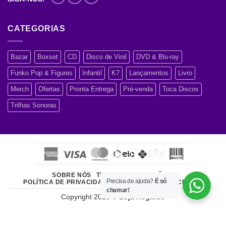
CATEGORIAS
Bazar
Boxset
CD
Disco de Vinil
DVD & Blu-ray
Funko Pop & Figures
Infantil
K7
Lançamentos
Livro
Merch
Ofertas
Pronta Entrega
Pré-venda
Toca Discos
Trilhas Sonoras
SOBRE NÓS
TERMOS E CONDIÇÕES
Precisa de ajuda?
É só
POLÍTICA DE PRIVACIDADE
ATENDIMENTO AO CLIENTE
chamar!
Copyright 2026 ©
Loja Regards