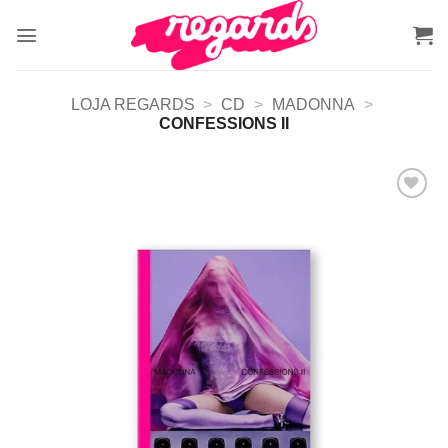
Skip
to
content
LOJA REGARDS
>
CD
>
MADONNA
>
CONFESSIONS II
Adicionar
a lista de
desejos