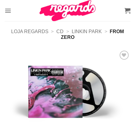
Skip
to
content
LOJA REGARDS
>
CD
>
LINKIN PARK
>
FROM
ZERO
Adicionar
a lista de
desejos