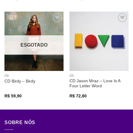
Adicionar
Adicionar
a lista de
a lista de
desejos
desejos
ESGOTADO
CD
CD
CD Jason Mraz – Love Is A
CD Birdy – Birdy
Four Letter Word
R$
59,90
R$
72,80
SOBRE NÓS