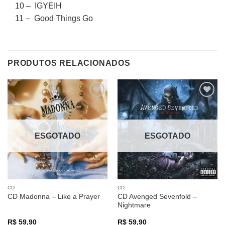
10 – IGYEIH
11 – Good Things Go
PRODUTOS RELACIONADOS
Adicionar
Adicionar
a lista de
a lista de
desejos
desejos
ESGOTADO
ESGOTADO
CD
CD
CD Avenged Sevenfold –
CD Madonna – Like a Prayer
Nightmare
R$
59,90
R$
59,90