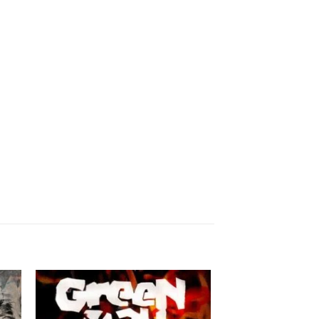
nar
Adicionar
 de
a lista de