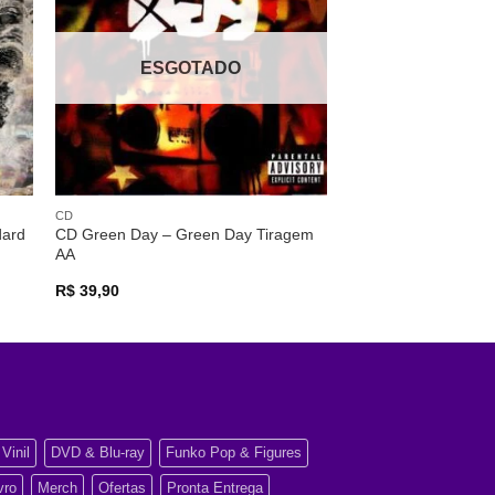
os
desejos
ESGOTADO
CD
dard
CD Green Day – Green Day Tiragem
AA
R$
39,90
Vinil
DVD & Blu-ray
Funko Pop & Figures
vro
Merch
Ofertas
Pronta Entrega