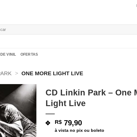
isar
DE VINIL
OFERTAS
PARK
>
ONE MORE LIGHT LIVE
CD Linkin Park – One 
Light Live
Adicionar
a lista de
desejos
79,90
R$
à vista no pix ou boleto