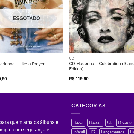
desejos
desej
ESGOTADO
CD
CD Madonna – Celebration (Stan
adonna – Like a Prayer
Edition)
,90
R$
119,90
CATEGORIAS
 para quem ama os álbuns e
Bazar
Boxset
CD
Disco de 
Compre com segurança e
Infantil
K7
Lançamentos
Li