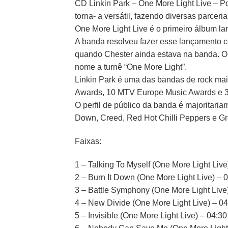
CD Linkin Park – One More Light Live – P
torna- a versátil, fazendo diversas parcer
One More Light Live é o primeiro álbum l
A banda resolveu fazer esse lançamento c
quando Chester ainda estava na banda. O 
nome a turnê “One More Light”.
Linkin Park é uma das bandas de rock ma
Awards, 10 MTV Europe Music Awards e 3
O perfil de público da banda é majoritari
Down, Creed, Red Hot Chilli Peppers e G
Faixas:
1 – Talking To Myself (One More Light Live
2 – Burn It Down (One More Light Live) – 
3 – Battle Symphony (One More Light Live
4 – New Divide (One More Light Live) – 04
5 – Invisible (One More Light Live) – 04:30