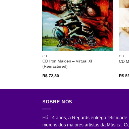
desejos
CD
CD
CD Iron Maiden – Virtual XI
CD M
(Remastered)
R$
72,80
R$
59
SOBRE NÓS
Há 14 anos, a Regards entrega felicidade
merchs dos maiores artistas da Música. 