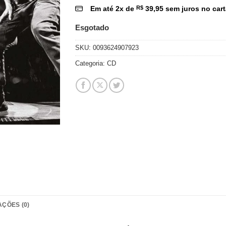
Em até
2
x de
R$
39,95
sem juros no car
Esgotado
SKU:
0093624907923
Categoria:
CD
AÇÕES (0)