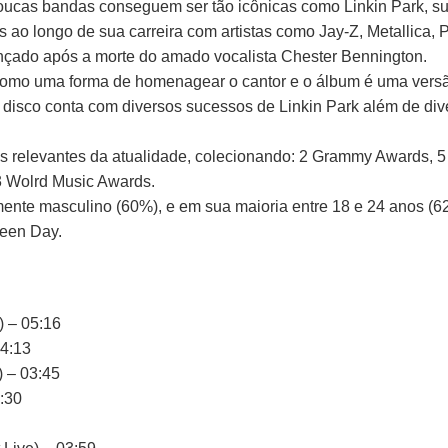
oucas bandas conseguem ser tão icônicas como Linkin Park, su
ias ao longo de sua carreira com artistas como Jay-Z, Metallica,
ançado após a morte do amado vocalista Chester Bennington.
omo uma forma de homenagear o cantor e o álbum é uma versão 
disco conta com diversos sucessos de Linkin Park além de div
is relevantes da atualidade, colecionando: 2 Grammy Awards,
 Wolrd Music Awards.
amente masculino (60%), e em sua maioria entre 18 e 24 anos (
reen Day.
) – 05:16
04:13
) – 03:45
:30