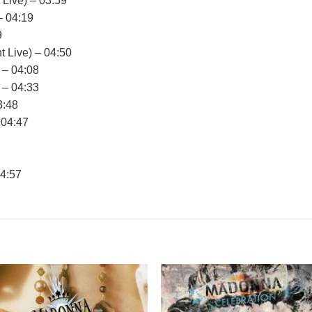
Live) – 03:59
– 04:19
9
t Live) – 04:50
 – 04:08
 – 04:33
3:48
 04:47
04:57
Adicionar
Adicio
a lista de
a lista