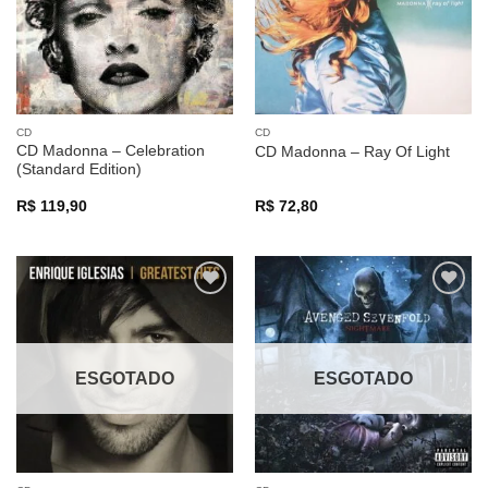
CD
CD
CD Madonna – Celebration
CD Madonna – Ray Of Light
(Standard Edition)
R$
119,90
R$
72,80
Adicionar
Adicionar
a lista de
a lista de
desejos
desejos
ESGOTADO
ESGOTADO