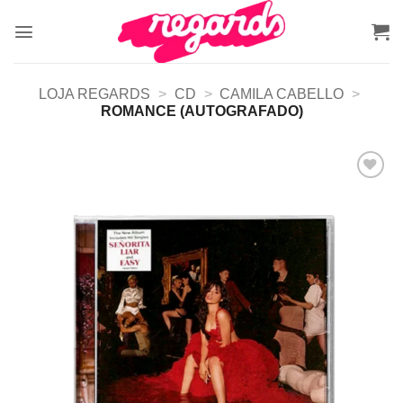
Skip
to
content
LOJA REGARDS
>
CD
>
CAMILA CABELLO
>
ROMANCE (AUTOGRAFADO)
Adicionar
a lista de
desejos