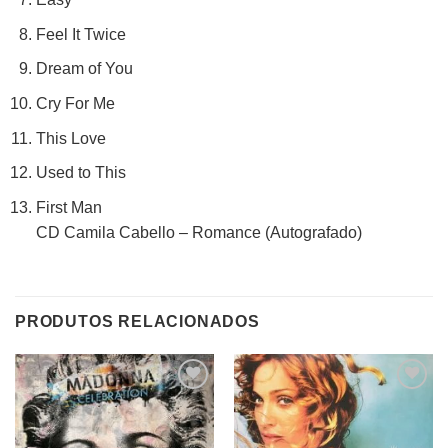
Feel It Twice
Dream of You
Cry For Me
This Love
Used to This
First Man
CD Camila Cabello – Romance (Autografado)
PRODUTOS RELACIONADOS
Adicionar
Adicionar
a lista de
a lista de
desejos
desejos