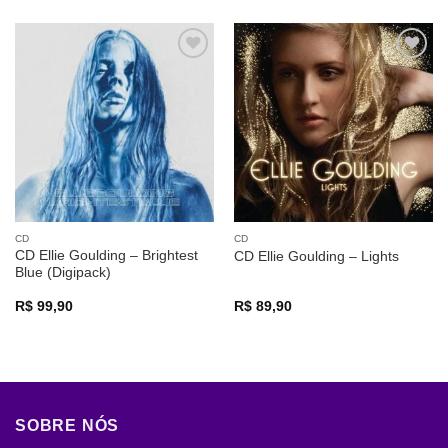
Adicionar
Adicionar
a lista de
a lista de
desejos
desejos
CD
CD
CD Ellie Goulding – Brightest
CD Ellie Goulding – Lights
Blue (Digipack)
R$
99,90
R$
89,90
SOBRE NÓS