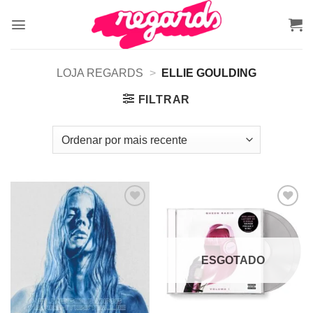
Skip
to
content
LOJA REGARDS
>
ELLIE GOULDING
FILTRAR
Adicionar
Adicionar
a lista de
a lista de
desejos
desejos
ESGOTADO