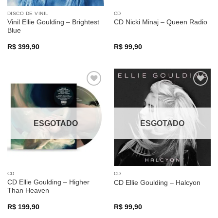
DISCO DE VINIL
CD
Vinil Ellie Goulding – Brightest
CD Nicki Minaj – Queen Radio
Blue
R$
399,90
R$
99,90
Adicionar
Adicionar
a lista de
a lista de
desejos
desejos
ESGOTADO
ESGOTADO
CD
CD
CD Ellie Goulding – Higher
CD Ellie Goulding – Halcyon
Than Heaven
R$
199,90
R$
99,90