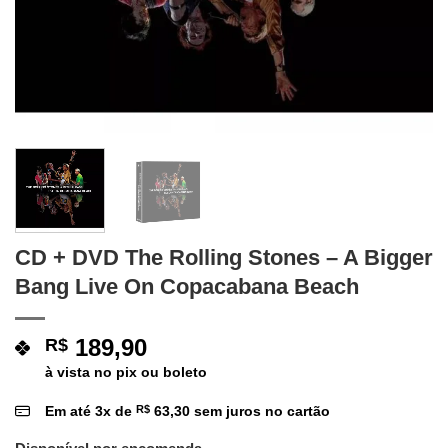
CD + DVD The Rolling Stones – A Bigger
Bang Live On Copacabana Beach
189,90
R$
à vista no pix ou boleto
Em até
3
x de
R$
63,30
sem juros no cartão