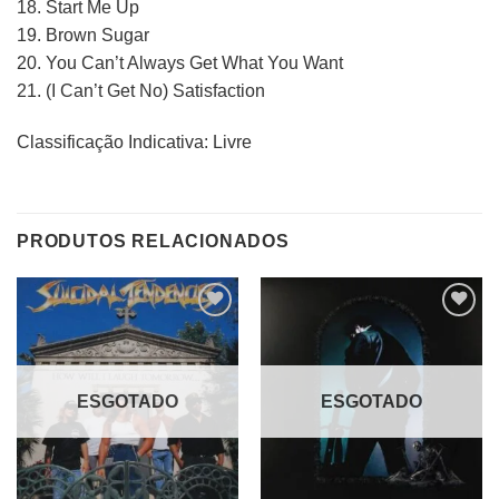
18. Start Me Up
19. Brown Sugar
20. You Can’t Always Get What You Want
21. (I Can’t Get No) Satisfaction
Classificação Indicativa: Livre
PRODUTOS RELACIONADOS
Adicionar
Adicionar
a lista de
a lista de
desejos
desejos
ESGOTADO
ESGOTADO