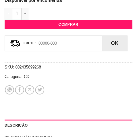
Disponível por encomenda
CD + DVD The Rolling Stones - A Bigger Bang Live On Copaca
COMPRAR
OK
SKU:
602435899268
Categoria:
CD
DESCRIÇÃO