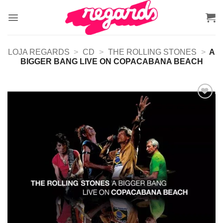
Skip
to
content
LOJA REGARDS
>
CD
>
THE ROLLING STONES
>
A
BIGGER BANG LIVE ON COPACABANA BEACH
Adicionar
a lista de
desejos