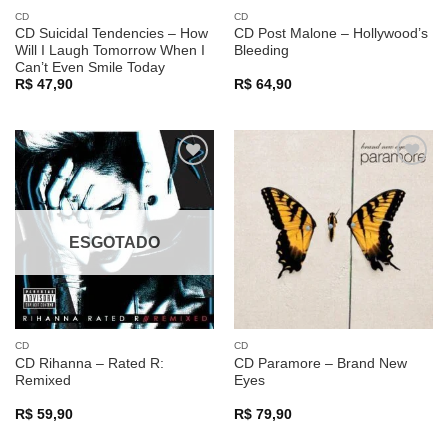
CD
CD
CD Suicidal Tendencies – How
CD Post Malone – Hollywood’s
Will I Laugh Tomorrow When I
Bleeding
Can’t Even Smile Today
R$
47,90
R$
64,90
Adicionar
Adicionar
a lista de
a lista de
desejos
desejos
ESGOTADO
CD
CD
CD Rihanna – Rated R:
CD Paramore – Brand New
Remixed
Eyes
R$
59,90
R$
79,90