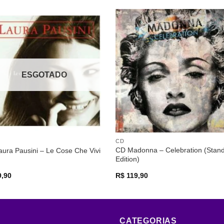
Adicionar
Adicio
a lista de
a lista
desejos
desej
ESGOTADO
CD
CD Madonna – Celebration (Stan
ura Pausini – Le Cose Che Vivi
Edition)
,90
R$
119,90
CATEGORIAS