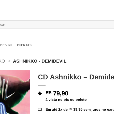
isar
DE VINIL
OFERTAS
KO
>
ASHNIKKO - DEMIDEVIL
CD Ashnikko – Demide
Adicionar
a lista de
79,90
R$
desejos
à vista no pix ou boleto
Em até
2
x de
R$
39,95
sem juros no car