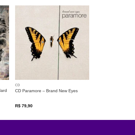
nar
Adicionar
 de
a lista de
os
desejos
CD
dard
CD Paramore – Brand New Eyes
R$
79,90