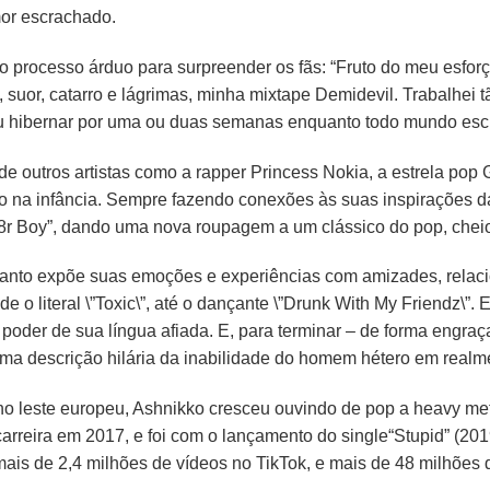
or escrachado.
e o processo árduo para surpreender os fãs: “Fruto do meu esfor
suor, catarro e lágrimas, minha mixtape Demidevil. Trabalhei 
ou hibernar por uma ou duas semanas enquanto todo mundo escu
de outros artistas como a rapper Princess Nokia, a estrela pop 
kko na infância. Sempre fazendo conexões às suas inspirações 
r Boy”, dando uma nova roupagem a um clássico do pop, chei
anto expõe suas emoções e experiências com amizades, relac
o literal \”Toxic\”, até o dançante \”Drunk With My Friendz\”. El
 poder de sua língua afiada. E, para terminar – de forma engr
uma descrição hilária da inabilidade do homem hétero em realm
o leste europeu, Ashnikko cresceu ouvindo de pop a heavy meta
 carreira em 2017, e foi com o lançamento do single“Stupid” (2
 mais de 2,4 milhões de vídeos no TikTok, e mais de 48 milhões