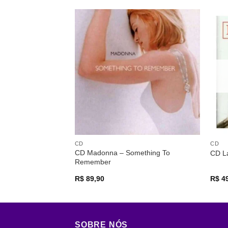
Adicionar
a lista de
desejos
CD
CD
CD Madonna – Something To
CD La
Remember
R$
89,90
R$
49
SOBRE NÓS