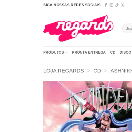
Skip
SIGA NOSSAS REDES SOCIAIS
to
content
Pesqu
por:
PRODUTOS
PRONTA ENTREGA
CD
DISCO 
LOJA REGARDS
>
CD
>
ASHNIK