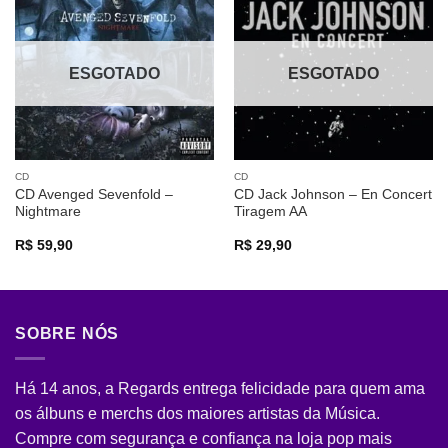
Adicionar
Adicionar
a lista de
a lista de
desejos
desejos
ESGOTADO
ESGOTADO
CD
CD
CD Avenged Sevenfold –
CD Jack Johnson – En Concert
Nightmare
Tiragem AA
R$
59,90
R$
29,90
SOBRE NÓS
Há 14 anos, a Regards entrega felicidade para quem ama
os álbuns e merchs dos maiores artistas da Música.
Compre com segurança e confiança na loja pop mais