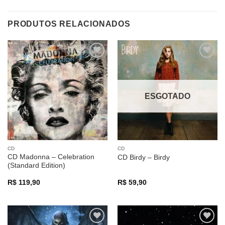
PRODUTOS RELACIONADOS
Adicionar
Adicionar
a lista de
a lista de
desejos
desejos
ESGOTADO
CD
CD
CD Madonna – Celebration
CD Birdy – Birdy
(Standard Edition)
R$
119,90
R$
59,90