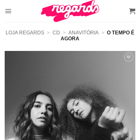
Skip
to
content
LOJA REGARDS
>
CD
>
ANAVITÓRIA
>
O TEMPO É
AGORA
Adicionar
a lista de
desejos