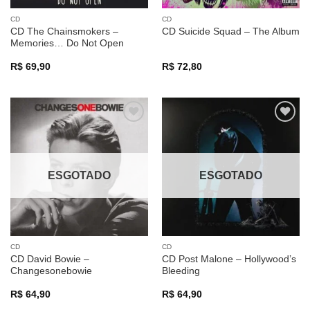
CD
CD
CD The Chainsmokers –
CD Suicide Squad – The Album
Memories… Do Not Open
R$
69,90
R$
72,80
Adicionar
Adicionar
a lista de
a lista de
desejos
desejos
ESGOTADO
ESGOTADO
CD
CD
CD David Bowie –
CD Post Malone – Hollywood’s
Changesonebowie
Bleeding
R$
64,90
R$
64,90