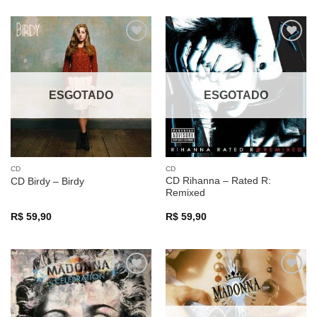
Adicionar
Adicionar
a lista de
a lista de
desejos
desejos
ESGOTADO
ESGOTADO
CD
CD
CD Rihanna – Rated R:
CD Birdy – Birdy
Remixed
R$
59,90
R$
59,90
Adicionar
Adicionar
a lista de
a lista de
desejos
desejos