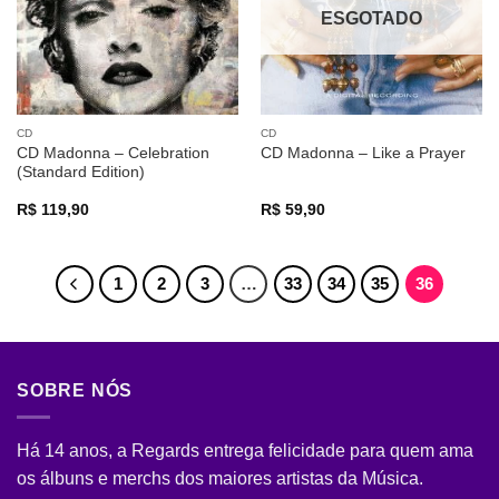
ESGOTADO
CD
CD
CD Madonna – Celebration
CD Madonna – Like a Prayer
(Standard Edition)
R$
119,90
R$
59,90
1
2
3
…
33
34
35
36
SOBRE NÓS
Há 14 anos, a Regards entrega felicidade para quem ama
os álbuns e merchs dos maiores artistas da Música.