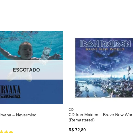
Adicionar
Adicio
a lista de
a lista
desejos
desej
ESGOTADO
CD
CD Iron Maiden – Brave New Wor
irvana – Nevermind
(Remastered)
R$
72,80