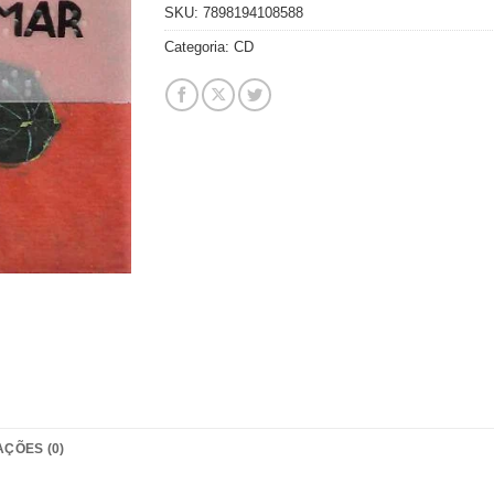
SKU:
7898194108588
Categoria:
CD
AÇÕES (0)