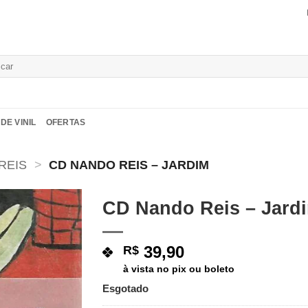
isar
DE VINIL
OFERTAS
REIS
>
CD NANDO REIS – JARDIM
CD Nando Reis – Jard
Adicionar
a lista de
39,90
R$
desejos
à vista no pix ou boleto
Esgotado