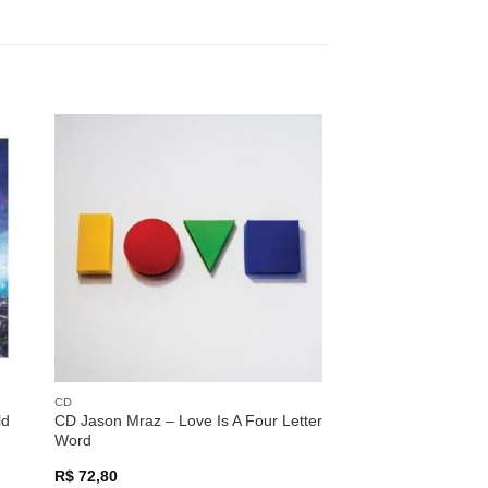
nar
Adicionar
 de
a lista de
os
desejos
CD
ld
CD Jason Mraz – Love Is A Four Letter
Word
R$
72,80