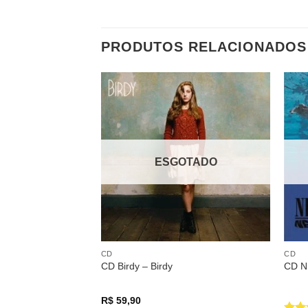
PRODUTOS RELACIONADOS
Adicionar
a lista de
desejos
ESGOTADO
CD
CD
CD Birdy – Birdy
CD N
R$
59,90