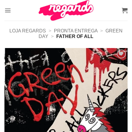
Skip
to
content
LOJA REGARDS
>
PRONTA ENTREGA
>
GREEN
DAY
>
FATHER OF ALL
Adicionar
a lista de
desejos