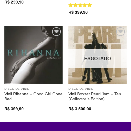
R$
239,90
Avaliação
5
R$
399,90
de 5
Adicionar
Adicionar
a lista de
a lista de
desejos
desejos
ESGOTADO
DISCO DE VINIL
DISCO DE VINIL
Vinil Rihanna – Good Girl Gone
Vinil Boxset Pearl Jam – Ten
Bad
(Collector’s Edition)
R$
399,90
R$
3.500,00