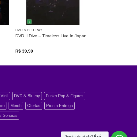
DVD & BLU-RAY
DVD Il Divo – Timeless Live In Japan
R$
39,90
Vinil
DVD & Blu-ray
Funko Pop & Figures
vro
Merch
Ofertas
Pronta Entrega
as Sonoras
Precisa de ajuda?
É só