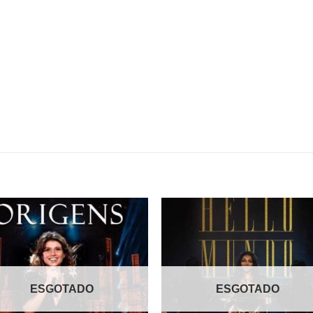
Adicionar
Adicio
a lista de
a lista
desejos
desej
ESGOTADO
ESGOTADO