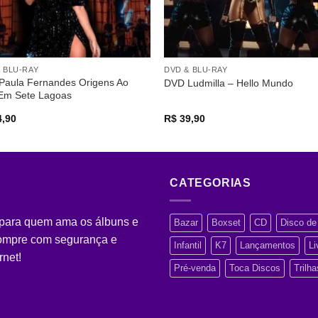
 BLU-RAY
DVD & BLU-RAY
Paula Fernandes Origens Ao
DVD Ludmilla – Hello Mundo
 Em Sete Lagoas
,90
R$
39,90
CATEGORIAS
 para quem ama os álbuns e
Bazar
Boxset
CD
Disco de 
Compre com segurança e
Infantil
K7
Lançamentos
Li
rnet!
Pré-venda
Toca Discos
Trilh