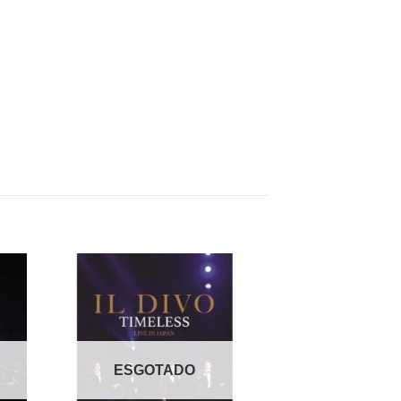
nar
Adicionar
 de
a lista de
os
desejos
ESGOTADO