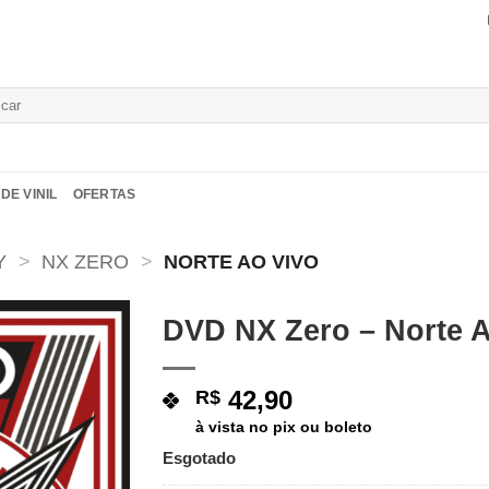
isar
DE VINIL
OFERTAS
Y
>
NX ZERO
>
NORTE AO VIVO
DVD NX Zero – Norte 
Adicionar
a lista de
42,90
R$
desejos
à vista no pix ou boleto
Esgotado