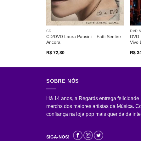
CD
DVD &
CD/DVD Laura Pausini – Fatti Sentire
DVD 
Ancora
Vivo
R$
72,80
R$
34
SOBRE NÓS
Há 14 anos, a Regards entrega felicidade
merchs dos maiores artistas da Música. 
confiança na loja pop mais querida da inte
SIGA-NOS!