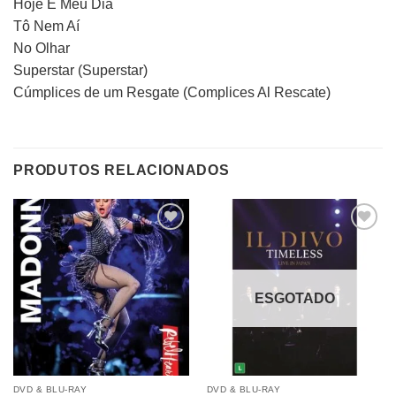
Hoje É Meu Dia
Tô Nem Aí
No Olhar
Superstar (Superstar)
Cúmplices de um Resgate (Complices Al Rescate)
PRODUTOS RELACIONADOS
Adicionar
Adicionar
a lista de
a lista de
desejos
desejos
ESGOTADO
DVD & BLU-RAY
DVD & BLU-RAY