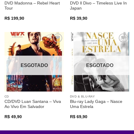
DVD Madonna – Rebel Heart
DVD Il Divo – Timeless Live In
Tour
Japan
R$
199,90
R$
39,90
Adicionar
Adicionar
a lista de
a lista de
desejos
desejos
ESGOTADO
ESGOTADO
CD
DVD & BLU-RAY
CD/DVD Luan Santana – Viva
Blu-ray Lady Gaga – Nasce
Ao Vivo Em Salvador
Uma Estrela
R$
49,90
R$
69,90