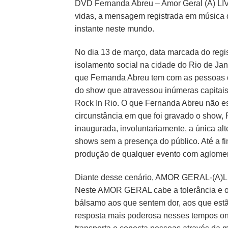
DVD Fernanda Abreu – Amor Geral (A) LIV
vidas, a mensagem registrada em música
instante neste mundo.
No dia 13 de março, data marcada do regist
isolamento social na cidade do Rio de Ja
que Fernanda Abreu tem com as pessoas qu
do show que atravessou inúmeras capitais
Rock In Rio. O que Fernanda Abreu não esp
circunstância em que foi gravado o show,
inaugurada, involuntariamente, a única al
shows sem a presença do público. Até a fi
produção de qualquer evento com aglome
Diante desse cenário, AMOR GERAL-(A)LIV
Neste AMOR GERAL cabe a tolerância e o 
bálsamo aos que sentem dor, aos que estão
resposta mais poderosa nesses tempos on