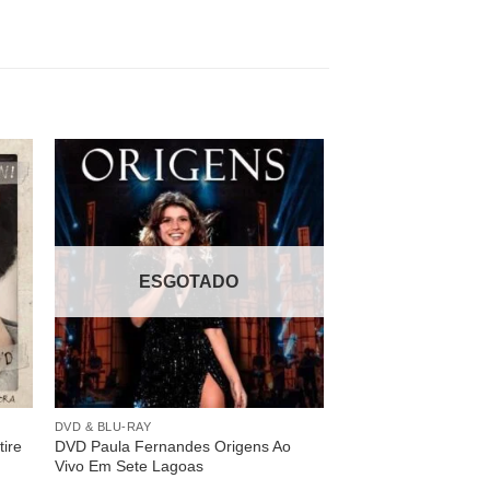
nar
Adicionar
 de
a lista de
os
desejos
ESGOTADO
DVD & BLU-RAY
tire
DVD Paula Fernandes Origens Ao
Vivo Em Sete Lagoas