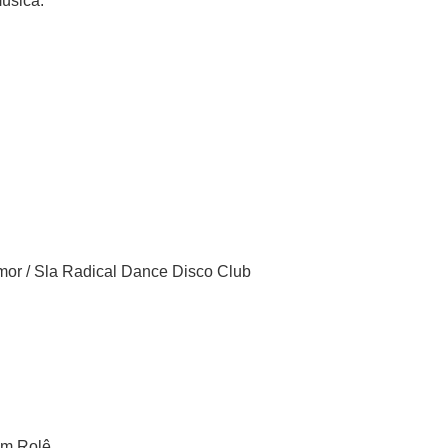
úsica.
mor / Sla Radical Dance Disco Club
Um Rolê