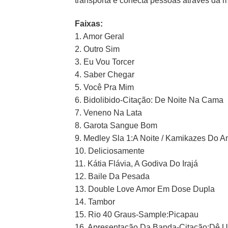
transporta e conecta pessoas através da m
Faixas:
1. Amor Geral
2. Outro Sim
3. Eu Vou Torcer
4. Saber Chegar
5. Você Pra Mim
6. Bidolibido-Citação: De Noite Na Cama
7. Veneno Na Lata
8. Garota Sangue Bom
9. Medley Sla 1:A Noite / Kamikazes Do A
10. Deliciosamente
11. Kátia Flávia, A Godiva Do Irajá
12. Baile Da Pesada
13. Double Love Amor Em Dose Dupla
14. Tambor
15. Rio 40 Graus-Sample:Picapau
16. Apresentação Da Banda-Citação:Dê 