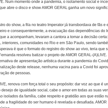
E. Num momento onde a pandemia, o isolamento social e incer
 que abre o disco e show AMOR GERAL ganha um novo signific
ro do show, a fila no teatro Imperator já transbordava de fãs e 
neiro e consequentemente, a evacuação das dependências do Im
e a acompanham, levaram a cantora a tomar a decisão certa: s
, interiores, comunidades no Rio e em São Paulo, sendo tamb
erava é que o formato do registro do show ao vivo, teria que s
 Fernanda resolveu batizar o projeto de AMOR GERAL-(A)LIVE.
ternativa de apresentação artística durante a pandemia do Covi
nalização deste release, nenhuma vacina para a Covid foi aprov
ração de pessoas.
E, renova com força total o seu propósito: dar voz ao que é 
desejo de igualdade social, cabe o amor em todas as suas ve
 isolados da família, cabe respeito e gratidão aos que estão 
de a fragilidade do ser humano é revelada e desafiada. AMO