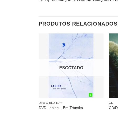
PRODUTOS RELACIONADOS
Adicionar
a lista de
desejos
ESGOTADO
DVD & BLU-RAY
CD
DVD Lenine – Em Trânsito
CD/D