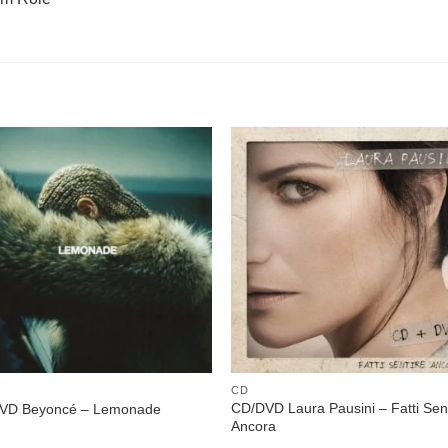
Adicionar
Adicio
a lista de
a lista
desejos
desej
CD
CD/DVD Laura Pausini – Fatti Sen
VD Beyoncé – Lemonade
Ancora