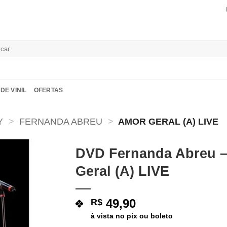
isar
DE VINIL
OFERTAS
Y
>
FERNANDA ABREU
>
AMOR GERAL (A) LIVE
DVD Fernanda Abreu 
Geral (A) LIVE
Adicionar
a lista de
desejos
49,90
R$
à vista no pix ou boleto