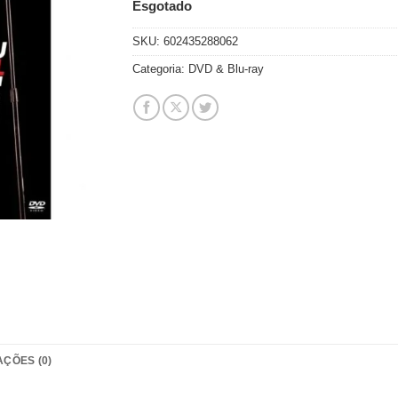
Esgotado
SKU:
602435288062
Categoria:
DVD & Blu-ray
AÇÕES (0)