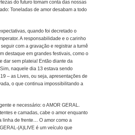
tezas do futuro tomam conta das nossas
ado: Toneladas de amor desabam a todo
expectativas, quando foi decretado o
perator. A responsabilidade e o carinho
eguir com a gravação e registrar a turnê
ém destaque em grandes festivais, como o
e dar sem plateia! Então diante da
 Sim, naquele dia 13 estava sendo
d19 – as Lives, ou seja, apresentações de
ada, o que continua impossibilitando a
urgente e necessário: o AMOR GERAL.
rtentes e camadas, cabe o amor enquanto
na linha de frente… O amor como a
R GERAL-(A)LIVE é um veículo que