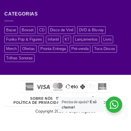
CATEGORIAS
Bazar
Boxset
CD
Disco de Vinil
DVD & Blu-ray
Funko Pop & Figures
Infantil
K7
Lançamentos
Livro
Merch
Ofertas
Pronta Entrega
Pré-venda
Toca Discos
Trilhas Sonoras
SOBRE NÓS
TERMOS E CONDIÇÕES
Precisa de ajuda?
É só
POLÍTICA DE PRIVACIDADE
ATENDIMENTO AO CLIENTE
chamar!
Copyright 2026 ©
Loja Regards