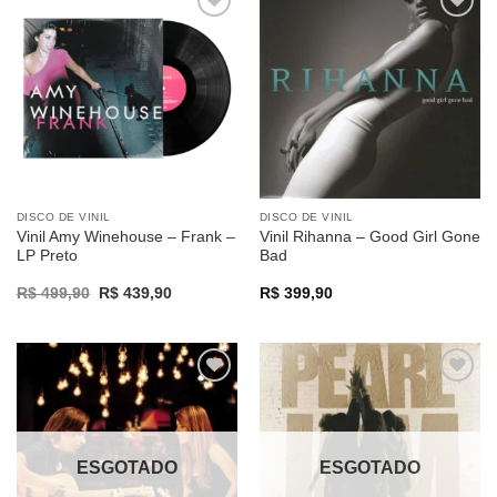
Adicionar
Adicionar
a lista de
a lista de
desejos
desejos
DISCO DE VINIL
DISCO DE VINIL
Vinil Amy Winehouse – Frank –
Vinil Rihanna – Good Girl Gone
LP Preto
Bad
Original
Current
R$
499,90
R$
439,90
R$
399,90
price
price
was:
is:
R$ 499,90.
R$ 439,90.
Adicionar
Adicionar
a lista de
a lista de
desejos
desejos
ESGOTADO
ESGOTADO