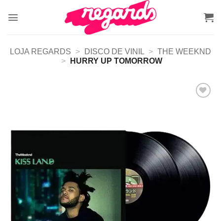
Skip
to
content
LOJA REGARDS
>
DISCO DE VINIL
>
THE WEEKND
>
HURRY UP TOMORROW
Adicionar
a lista de
desejos