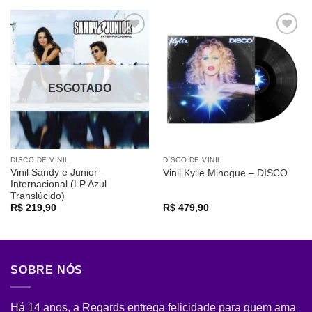
Adicionar
Adicionar
a lista de
a lista de
desejos
desejos
ESGOTADO
DISCO DE VINIL
DISCO DE VINIL
Vinil Sandy e Junior –
Vinil Kylie Minogue – DISCO.
Internacional (LP Azul
Translúcido)
R$
219,90
R$
479,90
SOBRE NÓS
Há 14 anos, a Regards entrega felicidade para quem ama