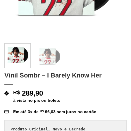
Vinil Sombr – I Barely Know Her
289,90
R$
à vista no pix ou boleto
Em até
3
x de
R$
96,63
sem juros no cartão
Produto Original, Novo e Lacrado