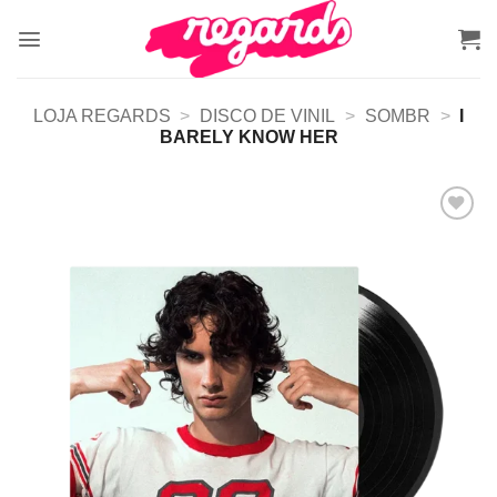
Skip
to
content
LOJA REGARDS
>
DISCO DE VINIL
>
SOMBR
>
I
BARELY KNOW HER
Adicionar
a lista de
desejos