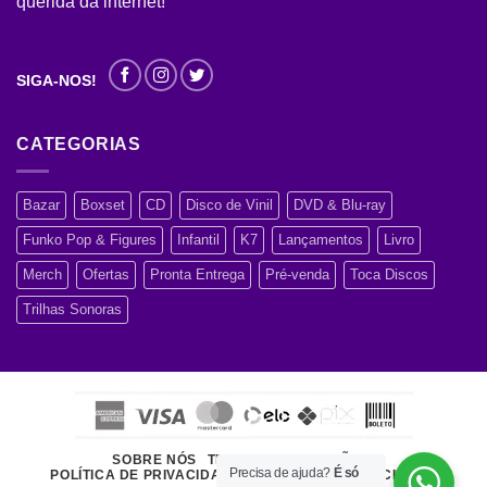
querida da internet!
SIGA-NOS!
CATEGORIAS
Bazar
Boxset
CD
Disco de Vinil
DVD & Blu-ray
Funko Pop & Figures
Infantil
K7
Lançamentos
Livro
Merch
Ofertas
Pronta Entrega
Pré-venda
Toca Discos
Trilhas Sonoras
SOBRE NÓS
TERMOS E CONDIÇÕES
Precisa de ajuda?
É só
POLÍTICA DE PRIVACIDADE
ATENDIMENTO AO CLIENTE