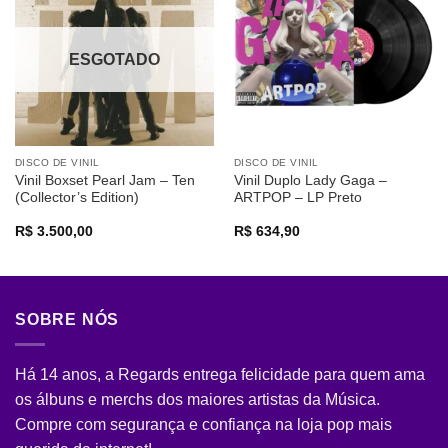
a lista de
a lista de
desejos
desejos
ESGOTADO
DISCO DE VINIL
DISCO DE VINIL
Vinil Boxset Pearl Jam – Ten
Vinil Duplo Lady Gaga –
(Collector’s Edition)
ARTPOP – LP Preto
R$
3.500,00
R$
634,90
SOBRE NÓS
Há 14 anos, a Regards entrega felicidade para quem ama
os álbuns e merchs dos maiores artistas da Música.
Compre com segurança e confiança na loja pop mais