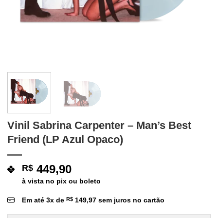
Vinil Sabrina Carpenter – Man’s Best
Friend (LP Azul Opaco)
449,90
R$
à vista no pix ou boleto
Em até
3
x de
R$
149,97
sem juros no cartão