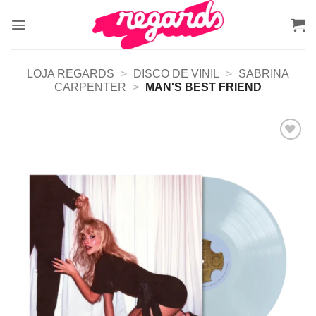
Skip
to
content
LOJA REGARDS
>
DISCO DE VINIL
>
SABRINA
CARPENTER
>
MAN'S BEST FRIEND
Adicionar
a lista de
desejos