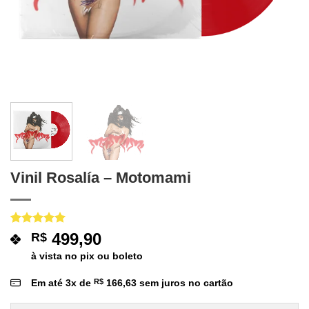
Vinil Rosalía – Motomami
Avaliado
1
499,90
R$
como
5
de
5, com
à vista no pix ou boleto
baseado em
avaliação
Em até
3
x de
R$
166,63
sem juros no cartão
de cliente