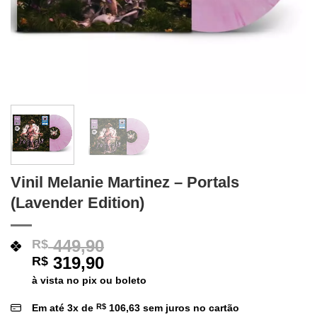
Vinil Melanie Martinez – Portals
(Lavender Edition)
449,90
R$
319,90
R$
à vista no pix ou boleto
Em até
3
x de
R$
106,63
sem juros no cartão