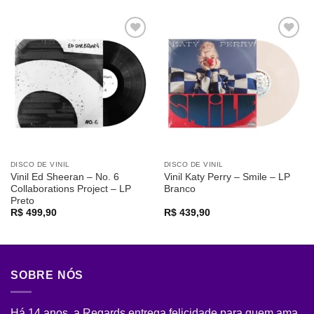
Adicionar
Adicionar
a lista de
a lista de
desejos
desejos
DISCO DE VINIL
DISCO DE VINIL
Vinil Ed Sheeran – No. 6
Vinil Katy Perry – Smile – LP
Collaborations Project – LP
Branco
Preto
R$
499,90
R$
439,90
SOBRE NÓS
Há 14 anos, a Regards entrega felicidade para quem ama