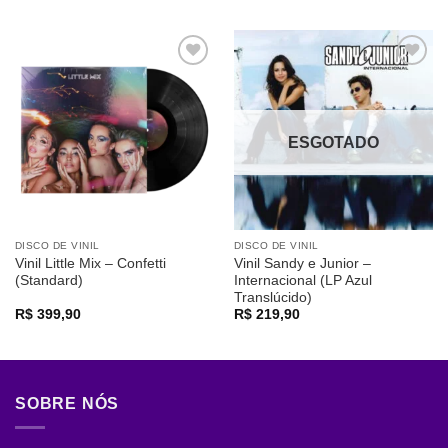
Adicionar
Adicionar
a lista de
a lista de
desejos
desejos
ESGOTADO
DISCO DE VINIL
DISCO DE VINIL
Vinil Little Mix – Confetti
Vinil Sandy e Junior –
(Standard)
Internacional (LP Azul
Translúcido)
R$
399,90
R$
219,90
SOBRE NÓS