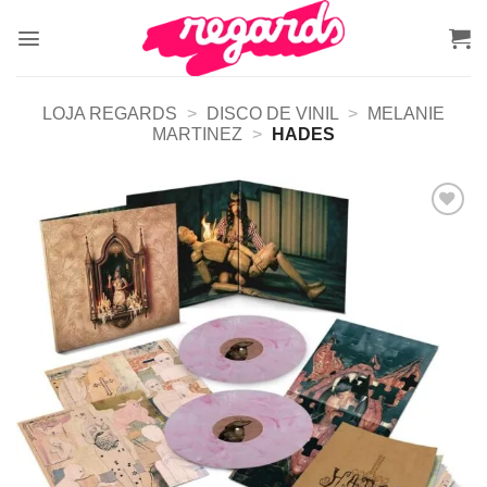
Skip
to
content
LOJA REGARDS
>
DISCO DE VINIL
>
MELANIE
MARTINEZ
>
HADES
Adicionar
a lista de
desejos