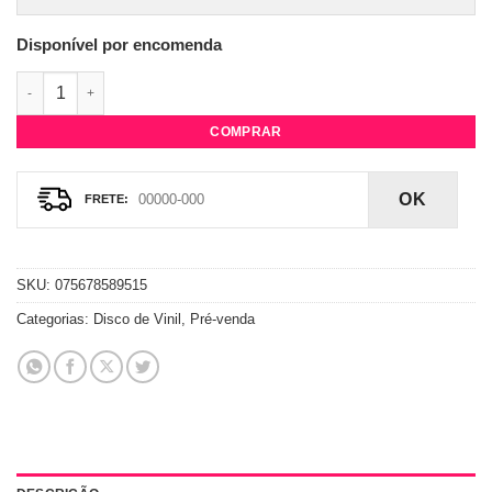
Disponível por encomenda
Vinil Melanie Martinez - Hades (Amazon Exclusive) quantidade
COMPRAR
OK
SKU:
075678589515
Categorias:
Disco de Vinil
,
Pré-venda